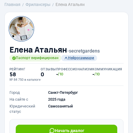
Главная
Фрилансеры
Елена Атальян
Елена Атальян
›
secretgardens
Паспорт верифицирован
Нейросаммари
РЕЙТИНГ
ОТЗЫВЫ
ПРОФЕССИОНАЛИЗМ
КОММУНИКАЦИЯ
58
0
-
-
/10
/10
№ 84 750 в каталоге
Город
Санкт-Петербург
На сайте с
2025 года
Юридический
Самозанятый
статус
Начать диалог