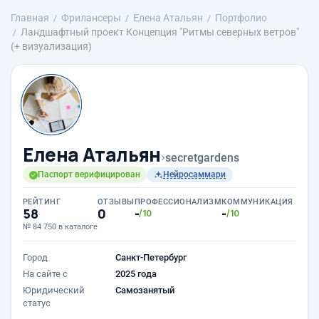
Главная
Фрилансеры
Елена Атальян
Портфолио
Ландшафтный проект Концепция "Ритмы северных ветров"
(+ визуализация)
Елена Атальян
›
secretgardens
Паспорт верифицирован
Нейросаммари
РЕЙТИНГ
ОТЗЫВЫ
ПРОФЕССИОНАЛИЗМ
КОММУНИКАЦИЯ
58
0
-
-
/10
/10
№ 84 750 в каталоге
Город
Санкт-Петербург
На сайте с
2025 года
Юридический
Самозанятый
статус