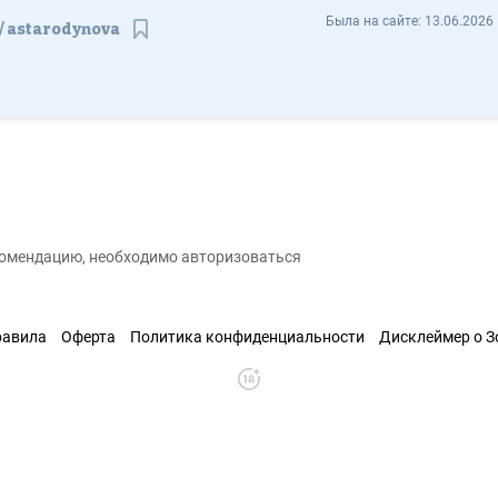
Анастасия Стародынова astarodynova - Отзывы
Была на сайте:
13.06.2026 
astarodynova
Сохранить контакт
екомендацию, необходимо авторизоваться
равила
Оферта
Политика конфиденциальности
Дисклеймер о 