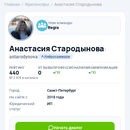
Главная
Фрилансеры
Анастасия Стародынова
Член команды:
Regra
Анастасия Стародынова
›
astarodynova
Нейросаммари
РЕЙТИНГ
ОТЗЫВЫ
ПРОФЕССИОНАЛИЗМ
КОММУНИКАЦИЯ
440
0
-
-
/10
/10
№ 2 478 в каталоге
Город
Санкт-Петербург
На сайте с
2018 года
Юридический
ИП
статус
Начать диалог