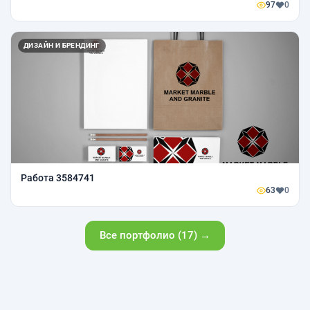
97
0
ДИЗАЙН И БРЕНДИНГ
Работа 3584741
63
0
Все портфолио (17) →