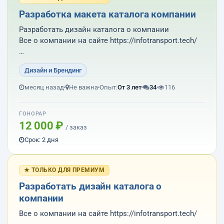
Разработка макета каталога компании
Разработать дизайн каталога о компании
Все о компании на сайте https://infotransport.tech/
Весь материал для каталога брать с сайта
Дизайн и Брендинг
Результат работы: пдф макет подготовленный для
месяц назад
Не важна
Опыт:
От 3 лет
34
116
печати в типографии и исходник в иллюстраторе,
фотошопе или короле.
ГОНОРАР
12 000 ₽
/ заказ
Т...
Срок: 2 дня
★ ТОЛЬКО ДЛЯ ПРЕМИУМ
Разработать дизайн каталога о
компании
Все о компании на сайте https://infotransport.tech/