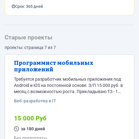
Срок: 365 дней
Старые проекты
проекты: страница 7 из 7
Программист мобильных
приложений
Требуется разработчик мобильных приложения под
Android и iOS на постоянной основе. З/П 15 000 руб. в
месяц с возможностью роста. Прикладываю ТЗ - 1
часть для ознакомление с проектом. Остальные
Веб-разработка и IT
части при заключении договора. Приложение
необходимо будет связать с серверной частью, где
находится база данных. Реестры начислений
15 000 Руб
загружаются через серверную часть.
за 180 дней
Без предоплаты