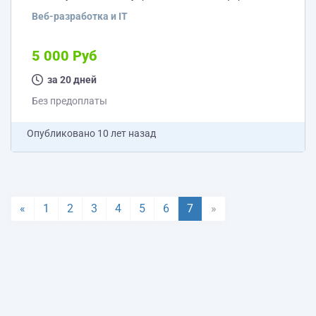
заказа Доставку (так же все что с ней связано, ввод
Веб-разработка и IT
адреса и так далее) Необходимо сделать так что бы
после оплаты выводилась печатная форма, куда
подтягивалась бы информация из карточки товара.
5 000 Руб
Необходимо доработать карточку товара таким
образом что бы можно было в описание товара
за 20 дней
вставить яндекс карту.
Без предоплаты
Опубликовано
10 лет назад
«
1
2
3
4
5
6
7
»