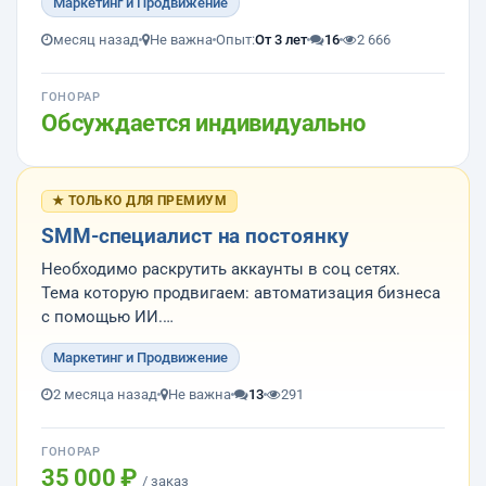
Маркетинг и Продвижение
компании
2. Определить и согласовать список ресурсов
месяц назад
Не важна
Опыт:
От 3 лет
16
2 666
3. Определить список конкурентов
4. Готовить и размещать статьи
ГОНОРАР
Обсуждается индивидуально
Сайт компании - https://i...
★ ТОЛЬКО ДЛЯ ПРЕМИУМ
SMM-специалист на постоянку
Необходимо раскрутить аккаунты в соц сетях.
Тема которую продвигаем: автоматизация бизнеса
с помощью ИИ.
Мы себя позиционируем как инженеры,
Маркетинг и Продвижение
программисты, ит-специалисты которые с умом и
знанием дела используют ИИ для разработки
2 месяца назад
Не важна
13
291
сатов, информационных систем, автоматизации.
Продв...
ГОНОРАР
35 000 ₽
/ заказ