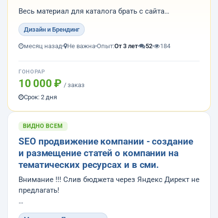
Весь материал для каталога брать с сайта
Дизайн и Брендинг
Результат работы: пдф макет подготовленный для
печати в типографии и исходник в иллюстраторе,
месяц назад
Не важна
Опыт:
От 3 лет
52
184
фотошопе или короле.
ГОНОРАР
Требования к дизайнеру:
10 000 ₽
/ заказ
— Реальное портф...
Срок: 2 дня
ВИДНО ВСЕМ
SEO продвижение компании - создание
и размещение статей о компании на
тематических ресурсах и в сми.
Внимание !!! Слив бюджета через Яндекс Директ не
предлагать!
1. Провести интервью (опрос) с сотрудниками