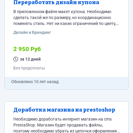
Переработать дизайн купона
В приложенном файле макет купона. Необходимо
сделать такой же по размеру, но координационно
поменять стиль. Нет ни каких ограничений по цвету,
шрифтам и т.д. необходимо сделать современно и
Дизайн и Брендинг
стильно. Текст на купоне можно перемещать и
менять местами, фон может быть любой. Купон будет
подключен на сайт как печатная форма и будет
2 950 Руб
формироваться с данными в зависимости от
выбранной услуги. Тематика сайта куда
за 12 дней
подключается купон...
Без предоплаты
Обновлено
10 лет назад
Доработка магазина на prestoshop
Необходимо доработать интернет магазин на сms
PrestaShop. Магазин будет продавать файлы,
поэтому необходимо убрать из цепочки оформления