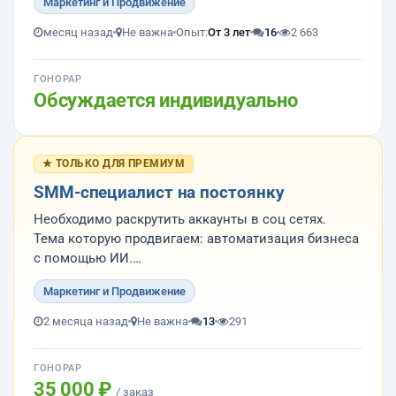
Маркетинг и Продвижение
компании
2. Определить и согласовать список ресурсов
месяц назад
Не важна
Опыт:
От 3 лет
16
2 663
3. Определить список конкурентов
4. Готовить и размещать статьи
ГОНОРАР
Обсуждается индивидуально
Сайт компании - https://i...
★ ТОЛЬКО ДЛЯ ПРЕМИУМ
SMM-специалист на постоянку
Необходимо раскрутить аккаунты в соц сетях.
Тема которую продвигаем: автоматизация бизнеса
с помощью ИИ.
Мы себя позиционируем как инженеры,
Маркетинг и Продвижение
программисты, ит-специалисты которые с умом и
знанием дела используют ИИ для разработки
2 месяца назад
Не важна
13
291
сатов, информационных систем, автоматизации.
Продв...
ГОНОРАР
35 000 ₽
/ заказ