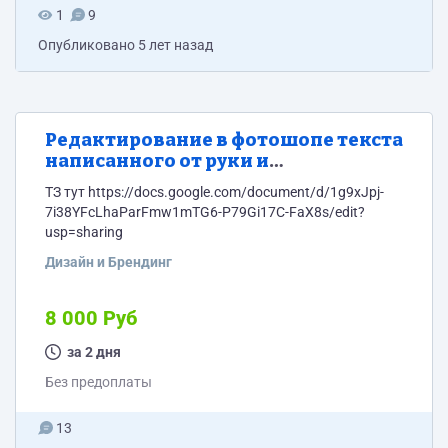
1
9
Опубликовано
5 лет назад
Редактирование в фотошопе текста
написанного от руки и
напечатанного.
ТЗ тут https://docs.google.com/document/d/1g9xJpj-
7i38YFcLhaParFmw1mTG6-P79Gi17C-FaX8s/edit?
usp=sharing
Дизайн и Брендинг
8 000 Руб
за 2 дня
Без предоплаты
13