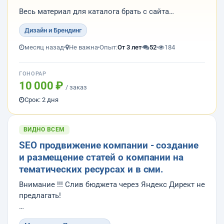
Весь материал для каталога брать с сайта
Дизайн и Брендинг
Результат работы: пдф макет подготовленный для
печати в типографии и исходник в иллюстраторе,
месяц назад
Не важна
Опыт:
От 3 лет
52
184
фотошопе или короле.
ГОНОРАР
Требования к дизайнеру:
10 000 ₽
/ заказ
— Реальное портф...
Срок: 2 дня
ВИДНО ВСЕМ
SEO продвижение компании - создание
и размещение статей о компании на
тематических ресурсах и в сми.
Внимание !!! Слив бюджета через Яндекс Директ не
предлагать!
1. Провести интервью (опрос) с сотрудниками