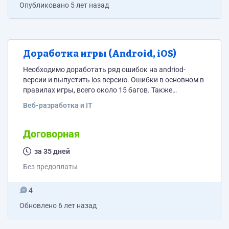
Опубликовано
5 лет назад
Доработка игры (Android, iOS)
Необходимо доработать ряд ошибок на andriod-
версии и выпустить ios версию. Ошибки в основном в
правилах игры, всего около 15 багов. Также
необходимо оказать поддержку при размещение
Веб-разработка и IT
игры в Google Play и App Store. При успешном
выполнении работы возможно долгосрочное
сотрудничество по развитию игры. Игра написана на
Договорная
C# Клиент: Unity Сервер: .NET Core, ASP.NET Core,
PostgreSQL, RabbitMQ Видео с игрой тут
за 35 дней
https://drive.google.com/file/d/1JcZWv12PF_232I8-
Без предоплаты
HYyBZ8LOXB-Boo44/view?usp=sharing
4
Обновлено
6 лет назад