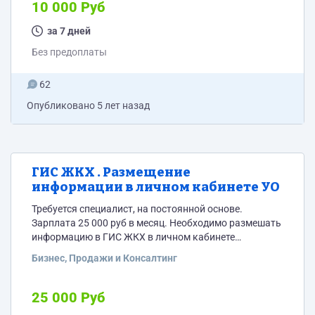
Заполнить надо все листы. В таблицах оставлено по
10 000 Руб
три дома для примера. Пример технического
паспорта тут
за 7 дней
https://drive.google.com/drive/folders/1XwOXYhMoeejozAcI0
Без предоплаты
M?usp=sharing
62
Опубликовано
5 лет назад
ГИС ЖКХ . Размещение
информации в личном кабинете УО
Требуется специалист, на постоянной основе.
Зарплата 25 000 руб в месяц. Необходимо размешать
информацию в ГИС ЖКХ в личном кабинете
управляющих организаций.
Бизнес, Продажи и Консалтинг
25 000 Руб