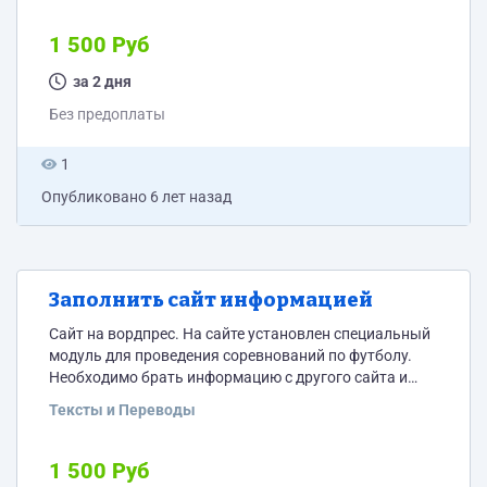
1 500 Руб
за 2 дня
Без предоплаты
1
Опубликовано
6 лет назад
Заполнить сайт информацией
Сайт на вордпрес. На сайте установлен специальный
модуль для проведения соревнований по футболу.
Необходимо брать информацию с другого сайта и
вносить в новый сайт. Таким образом необходимо
Тексты и Переводы
перенести игроков, создать матчи и заполнить
статистику по каждому матчу. ТЗ тут
https://docs.google.com/document/d/1jMxe8rlDLdLSbm1mAT
1 500 Руб
usp=sharing Пишите, пожалуйста, кто готов делать