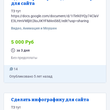
для сайта
ТЗ тут
https://docs.google.com/document/d/1ITe9i3YQy74ClaV7-
E3LHmVWljXt2kxJIKYFMAniS6E/edit?usp=sharing
Видео, Анимация и Моушен
5 000 Руб
за 3 дня
Без предоплаты
14
Опубликовано
5 лет назад
Сделать инфографику для сайта
ТЗ тут