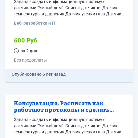
Задача - создать информационную систему с
датчиками “Умный дом”. Список датчиков: Датчик
температуры и давления Датчик утечки газа Датчик
протечки воды Датчик открытия окон и дверей
Веб-разработка и IT
Датчик влажности Главный хаб. Обрабатывает
полученную с датчиков информацию. Отправляет
всю информацию в информационную систему по
600 Руб
GPRS. Пример датчика.
https://aliexpress.ru/item/32862421810.html?
за 2 дня
spm=a2g0o.productlist.0.0.79291f20jjwLmB&s=p&ad_pvid=2
Без предоплаты
61c3-4c14-94ca-09fc7fe397fa&algo_expid=8ff78185-
61c3-4c14-94ca-09fc7fe397fa-
Опубликовано
6 лет назад
0&btsid=0b8b037015946191817098085e29b1&ws_ab_test=sea
Требования к передачи данных. Передача данных от
датчиков на главный хаб. Расстояние по прямой не
менее 100 метров....
Консультация. Расписать как
работают протоколы и сделать
вывод какой лучше подходит для
Задача - создать информационную систему с
нашей задачи.
датчиками “Умный дом”. Список датчиков: Датчик
температуры и давления Датчик утечки газа Датчик