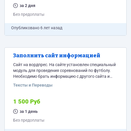
весь день скучную монотонную работу. Оплата 1500
за 2 дня
за все.
Без предоплаты
Опубликовано
6 лет назад
Заполнить сайт информацией
Сайт на вордпрес. На сайте установлен специальный
модуль для проведения соревнований по футболу.
Необходимо брать информацию с другого сайта и
вносить в новый сайт. Таким образом необходимо
Тексты и Переводы
перенести игроков, создать матчи и заполнить
статистику по каждому матчу. ТЗ тут
https://docs.google.com/document/d/1jMxe8rlDLdLSbm1mAT
1 500 Руб
usp=sharing
за 1 день
Без предоплаты