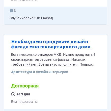
3
Опубликовано
5 лет назад
Необходимо придумать дизайн
фасада многоквартирного дома.
Есть несколько рендеров МКД. Нужно придумать 3
своих вариантов расцветки фасада. Никаких
требований нет. Всё на вкус исполнителя. Только
никакой пестроты. Надо сделать чтобы дом
Архитектура и Дизайн интерьеров
смотрелся классно. Надо прям чтобы супер было.
Необходимо взять приложенный к этому заданию
рендер и наложить свои варианты фасадов.
Договорная
за 3 дня
Без предоплаты