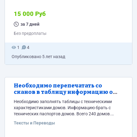
отчет. И далее необходимо буде разместить
информацию, которую УК пришлет по результатом
15 000 Руб
отчета. Пример технического паспорта тут
https://drive.google.com/drive/folders/1XwOXYhMoeejozAcI0
за 7 дней
M?usp=sharing Таблицы с примером сколько
Без предоплаты
информации по каждому дому можно посмотреть
тут...
1
4
Опубликовано
5 лет назад
Необходимо перепечатать со
сканов в таблицу информацию о
домах
Необходимо заполнять таблицы с техническими
характеристиками домов. Информацию брать с
технических паспортов домов. Всего 240 домов.
Таблицы можно посмотреть тут
Тексты и Переводы
https://drive.google.com/drive/folders/1tWpyOKG4DdDwTyQ
usp=sharing В каждом файле по несколько листов.