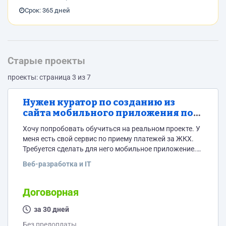
Срок: 365 дней
Старые проекты
проекты: страница 3 из 7
Нужен куратор по созданию из
сайта мобильного приложения под
ios и андроид
Хочу попробовать обучиться на реальном проекте. У
меня есть свой сервис по приему платежей за ЖКХ.
Требуется сделать для него мобильное приложение.
Нужен человек, который будет консультировать
Веб-разработка и IT
какую связку софта использовать, покажет как
правильно создавать/импортировать туда фалы с
сайта. Покажет что и где надо доработать. Покажет
Договорная
как сохранять готовые app и apk файлы.
Предполагается общение по переписке, при
за 30 дней
необходимости голосовые сообщения и созвон с...
Без предоплаты