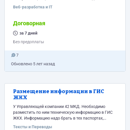
сделать личный кабинет покупателя с возможностью
Веб-разработка и IT
автоматического выставления счетов для
юридических лиц. 3. Сделать поиск товаров, чтобы
при вводе первых трех символов выпадал список
Договорная
товаров. Возможно личный кабинет уже есть и его
надо настроить, возможно это делается установкой
за 7 дней
модулей, я cs-cart не знаю.
Без предоплаты
7
Обновлено
5 лет назад
Размещение информации в ГИС
ЖКХ
У Управляющей компании 42 МКД. Необходимо
разместить по ним техническую информацию в ГИС
ЖКХ. Информацию надо брать в тех паспортах,
которые отсканированы в ПДФ. Кроме того надо
Тексты и Переводы
провести анализ что еще не размещено и сделать