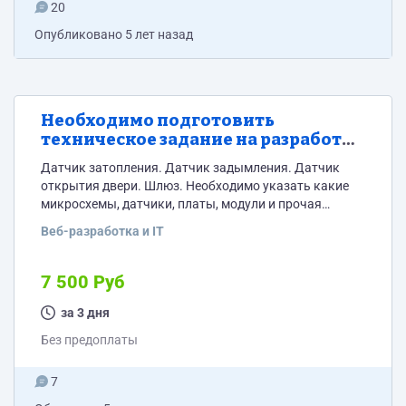
20
Опубликовано
5 лет назад
Необходимо подготовить
техническое задание на разработку
датчиков. Документ в ворде с
Датчик затопления. Датчик задымления. Датчик
картинками и ссылками.
открытия двери. Шлюз. Необходимо указать какие
микросхемы, датчики, платы, модули и прочая
электроника используется в датчики (название и
Веб-разработка и IT
картинка). На каждый элемент необходимо указать
ссылки на алиэкспресс или другие магазины.
Указать как и что с чем подключается/спаивается.
7 500 Руб
Описать как передается информация с датчика на
шлюз. Описать как передать информацию со шлюза в
за 3 дня
информационную систему на сайт.
Без предоплаты
7