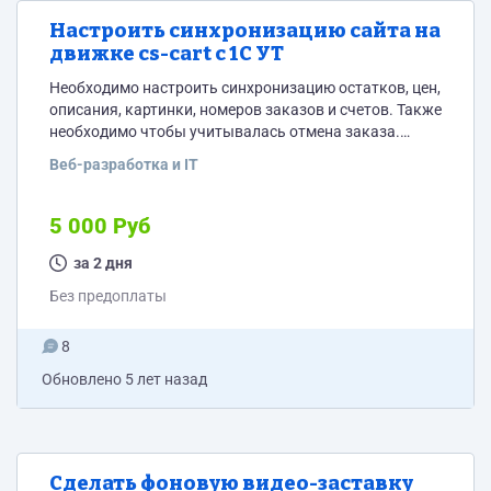
Настроить синхронизацию сайта на
движке cs-cart с 1С УТ
Необходимо настроить синхронизацию остатков, цен,
описания, картинки, номеров заказов и счетов. Также
необходимо чтобы учитывалась отмена заказа.
Настройка (корректировка, создание, автоматизация
Веб-разработка и IT
с 1С) подразумевается корректной выгрузкой
заказов с сайта в 1С, как заказов физ. лиц, так и для
юридических лиц; корректное заполнение
5 000 Руб
реквизитов, не стиралось и не дублировались при
каждой последующей выгрузке-синхронизации .
за 2 дня
Без предоплаты
8
Обновлено
5 лет назад
Сделать фоновую видео-заставку