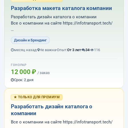
Разработка макета каталога компании
Разработать дизайн каталога о компании
Все о компании на сайте https://infotransport.tech/
Весь материал для каталога брать с сайта
Дизайн и Брендинг
Результат работы: пдф макет подготовленный для
месяц назад
Не важна
Опыт:
От 3 лет
34
116
печати в типографии и исходник в иллюстраторе,
фотошопе или короле.
ГОНОРАР
12 000 ₽
/ заказ
Т...
Срок: 2 дня
★ ТОЛЬКО ДЛЯ ПРЕМИУМ
Разработать дизайн каталога о
компании
Все о компании на сайте https://infotransport.tech/