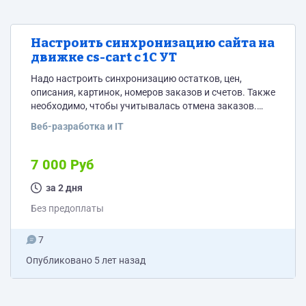
Настроить синхронизацию сайта на
движке cs-cart с 1С УТ
Надо настроить синхронизацию остатков, цен,
описания, картинок, номеров заказов и счетов. Также
необходимо, чтобы учитывалась отмена заказов.
Настройка (корректировка, создание, автоматизация
Веб-разработка и IT
с 1С) подразумевается корректной выгрузкой
заказов с сайта в 1С, как заказов физ. лиц, так и для
юридических лиц; корректное заполнение
7 000 Руб
реквизитов, чтобы не стиралось и не дублировались
при каждой последующей выгрузке-синхронизации.
за 2 дня
Кто готов сделать пишите в телеграм
Без предоплаты
https://t.me/chistyakov_sa88
7
Опубликовано
5 лет назад