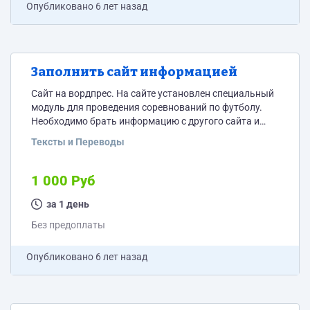
Опубликовано
6 лет назад
Заполнить сайт информацией
Сайт на вордпрес. На сайте установлен специальный
модуль для проведения соревнований по футболу.
Необходимо брать информацию с другого сайта и
вносить в новый сайт. Таким образом необходимо
Тексты и Переводы
перенести игроков, создать матчи и заполнить
статистику по каждому матчу. ТЗ тут
https://docs.google.com/document/d/1jMxe8rlDLdLSbm1mAT
1 000 Руб
usp=sharing
за 1 день
Без предоплаты
Опубликовано
6 лет назад