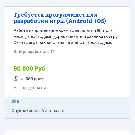
Требуется программист для
разработки игры (Android, iOS)
Работа на длительное время с зарплатой 80 т.р. в
месяц. Необходимо дорабатывать и развивать игру.
Сейчас игра разработана на android. Необходимо
исправить множество ошибок и выпустить iOS
Веб-разработка и IT
версию. В дальнейшем необходимо будет выполнять
доработки и техническую поддержку. Тип игры:
домино, азартные игры. Клиент: Unity Сервер: .NET
80 000 Руб
Core, ASP.NET Core, PostgreSQL, RabbitMQ
за 365 дней
Без предоплаты
5
Опубликовано
6 лет назад