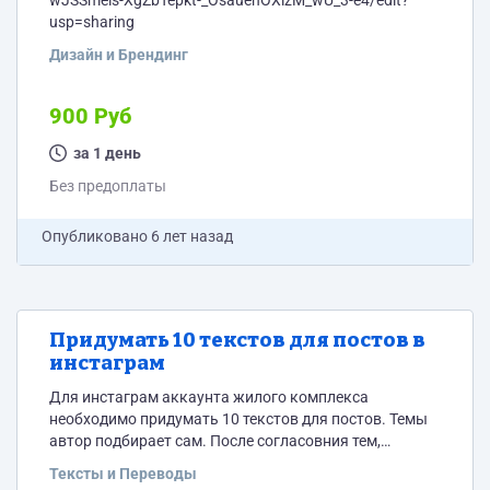
wJSSmeis-XgZbTepkt-_OsauehOXizM_wU_3-e4/edit?
usp=sharing
Дизайн и Брендинг
900 Руб
за 1 день
Без предоплаты
Опубликовано
6 лет назад
Придумать 10 текстов для постов в
инстаграм
Для инстаграм аккаунта жилого комплекса
необходимо придумать 10 текстов для постов. Темы
автор подбирает сам. После согласовния тем,
приступает к текстам.
Тексты и Переводы