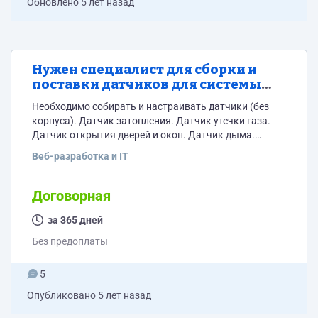
Обновлено
5 лет назад
Нужен специалист для сборки и
поставки датчиков для системы
"Умный дом".
Необходимо собирать и настраивать датчики (без
корпуса). Датчик затопления. Датчик утечки газа.
Датчик открытия дверей и окон. Датчик дыма.
Датчик влажности. Все подробности и схема
Веб-разработка и IT
реализации обсуждаются. Нужен человек на
постоянной основе на продолжительное время.
Датчик температуры и давления Датчик утечки газа
Договорная
Датчик протечки воды Датчик открытия окон и
дверей Датчик влажности Главный хаб.
за 365 дней
Обрабатывает полученную с датчиков информацию.
Без предоплаты
Отправляет всю информацию в информационную...
5
Опубликовано
5 лет назад