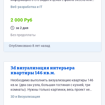
csv. Сделать так, чтобы эти виды товара можно было
Веб-разработка и IT
бы выбирать из выдающего списка и отправить их в
корзину. Как с выбором цвета. Необходимо
доработать функционал, чтобы можно было один
2 000 Руб
товар с разным цветом отправлять в корзину
несколько раз. Так же необходимо сделать...
за 2 дня
Без предоплаты
Опубликовано
8 лет назад
3d визуализация интерьера
квартиры 146 кв.м.
Необходимо выполнить визуализацию квартиры 146
кв.м. (два сан узла, большая гостиная с кухней, три
комнаты). Нужны только картинки, весь проект не
нужен. Нужны реалистичные картинки с близких
3D и Визуализация
ракурсов, как, например, тут http://prntscr.com/lihkbx
Так и общие виды, как тут http://prntscr.com/lihkja