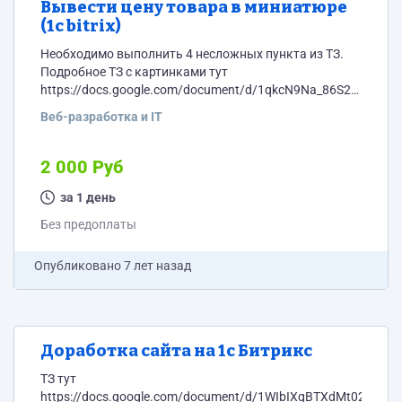
Вывести цену товара в миниатюре
(1с bitrix)
Необходимо выполнить 4 несложных пункта из ТЗ.
Подробное ТЗ с картинками тут
https://docs.google.com/document/d/1qkcN9Na_86S2fvq4TiLy
usp=sharing Краткое ТЗ 1 (2). В миниатюре товара
Веб-разработка и IT
вместо текста “По запросу” должна выводится
стоимость с пробелами между разрядами и с
названием валюты из свойства товара. Текст с типом
2 000 Руб
квартиры, который рядом с текстом “по запросу” не
должен выводится. 2 (3). Сделать чтобы главная
за 1 день
страница называлась не “Вкладки на главной”, а
Без предоплаты
“Главная...
Опубликовано
7 лет назад
Доработка сайта на 1с Битрикс
ТЗ тут
https://docs.google.com/document/d/1WIbIXqBTXdMt02usE