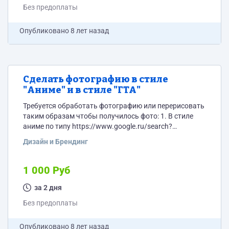
Без предоплаты
Опубликовано
8 лет назад
Сделать фотографию в стиле
"Аниме" и в стиле "ГТА"
Требуется обработать фотографию или перерисовать
таким образам чтобы получилось фото: 1. В стиле
аниме по типу https://www.google.ru/search?
q=%D1%84%D0%BE%D1%82%D0%BE+%D0%B2+%D1%81%D1%82%D
Дизайн и Брендинг
2. В стиле ГТА по примеру
https://www.google.ru/search?
newwindow=1&amp;rlz=1C1GGRV_enRU793RU793&amp;biw=16
1 000 Руб
W6usA-
rkrgSiio6oDQ&amp;q=%D1%84%D0%BE%D1%82%D0%BE+%D0%B2+%
за 2 дня
Файл с фото прикладываю.
Без предоплаты
Опубликовано
8 лет назад