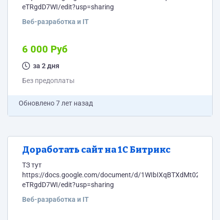
eTRgdD7WI/edit?usp=sharing
Веб-разработка и IT
6 000 Руб
за 2 дня
Без предоплаты
Обновлено
7 лет назад
Доработать сайт на 1С Битрикс
ТЗ тут
https://docs.google.com/document/d/1WIbIXqBTXdMt02usE
eTRgdD7WI/edit?usp=sharing
Веб-разработка и IT