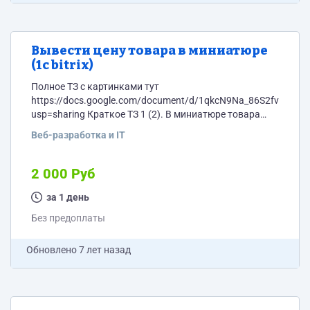
Вывести цену товара в миниатюре
(1с bitrix)
Полное ТЗ с картинками тут
https://docs.google.com/document/d/1qkcN9Na_86S2fvq4TiLy
usp=sharing Краткое ТЗ 1 (2). В миниатюре товара
вместо текста “По запросу” должна выводится
Веб-разработка и IT
стоимость с пробелами между разрядами и с
названием валюты из свойства товара. Текст с типом
квартиры, который рядом с текстом “по запросу” не
2 000 Руб
должен выводится. Это уже все было сделано, надо
восстановить. 2 (3). Сделать чтобы главная страница
за 1 день
называлась не “Вкладки на главной”, а “Главная...
Без предоплаты
Обновлено
7 лет назад