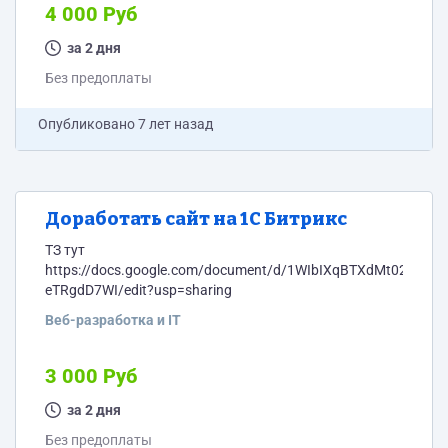
4 000 Руб
за 2 дня
Без предоплаты
Опубликовано
7 лет назад
Доработать сайт на 1С Битрикс
ТЗ тут
https://docs.google.com/document/d/1WIbIXqBTXdMt02usE
eTRgdD7WI/edit?usp=sharing
Веб-разработка и IT
3 000 Руб
за 2 дня
Без предоплаты