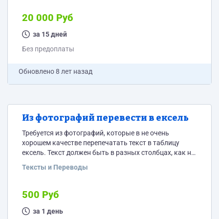
группы ”Продавцы”. Необходимо добавить на сайт
возможность поиска автосервиса. На сайте уже есть
20 000 Руб
пользователи в группе “Сервис”. Необходимо чтобы
заявки по поиску автосервиса отправлялись на
за 15 дней
почту только пользователям из этой группы. Кроме
Без предоплаты
того в личном кабинете надо сделать по каким видам
сервиса пользователи будут получать...
Обновлено
8 лет назад
Из фотографий перевести в ексель
Требуется из фотографий, которые в не очень
хорошем качестве перепечатать текст в таблицу
ексель. Текст должен быть в разных столбцах, как на
фото. Фотографии тут https://drive.google.com/open?
Тексты и Переводы
id=1LoD2y45XOdJdvyNV5bI7NA3yGfrn2aS4
500 Руб
за 1 день