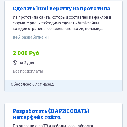
Сделать html верстку из прототипа
Из прототипа сайта, который составлен из файлов в
формате png, необходимо сделать html файлы
каждой страницы со всеми кнопками, полями,
значками и т.д. Всего должно получится около 12
Веб-разработка и IT
страниц. Как работает прототип, можно посмотреть
по ссылки
https://marvelapp.com/605h60d/screen/48732568
2 000 Руб
Архив с картинками пришлю исполнителю.
за 2 дня
Без предоплаты
Обновлено
8 лет назад
Разработать (НАРИСОВАТЬ)
интерфейс сайта.
По описанию из ТЗ и небольшого наброска