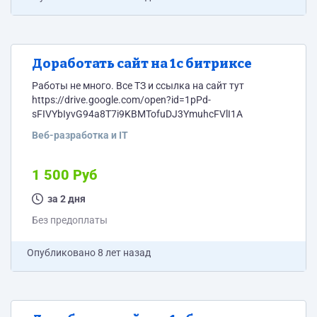
Доработать сайт на 1с битриксе
Работы не много. Все ТЗ и ссылка на сайт тут
https://drive.google.com/open?id=1pPd-
sFIVYbIyvG94a8T7i9KBMTofuDJ3YmuhcFVlI1A
Веб-разработка и IT
1 500 Руб
за 2 дня
Без предоплаты
Опубликовано
8 лет назад