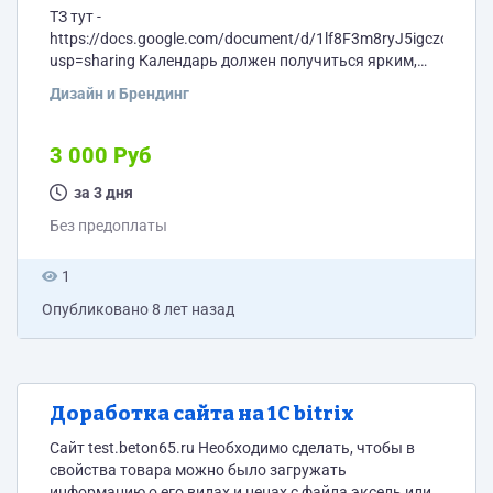
ТЗ тут -
https://docs.google.com/document/d/1lf8F3m8ryJ5igczoBnS
usp=sharing Календарь должен получиться ярким,
крутом и современным. Сами страницы с датами
Дизайн и Брендинг
верстать не надо, страницы календаря будут уже
готовые они идут стандартные их типография
вставляет сама.
3 000 Руб
за 3 дня
Без предоплаты
1
Опубликовано
8 лет назад
Доработка сайта на 1С bitrix
Сайт test.beton65.ru Необходимо сделать, чтобы в
свойства товара можно было загружать
информацию о его видах и ценах с файла эксель или