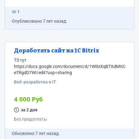
1
Опубликовано
7 лет назад
Доработать сайт на 1С Bitrix
ТЗ тут
https://docs.google.com/document/d/1WIbIXqBTXdMt02usE
eTRgdD7WI/edit?usp=sharing
Веб-разработка и IT
4 000 Руб
за 2 дня
Без предоплаты
Обновлено
7 лет назад