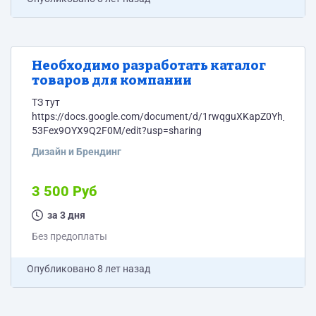
Необходимо разработать каталог
товаров для компании
ТЗ тут
https://docs.google.com/document/d/1rwqguXKapZ0Yh_uXEa08
53Fex9OYX9Q2F0M/edit?usp=sharing
Дизайн и Брендинг
3 500 Руб
за 3 дня
Без предоплаты
Опубликовано
8 лет назад