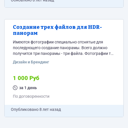
Обновлено
8 лет назад
Создание трех файлов для HDR-
панорам
Имеются фотографии специально отснятые для
последующего создание панорамы. Всего должно
получится три панорамы - три файла. Фотографии тут
https://drive.google.com/open?id=1X3j5-
Дизайн и Брендинг
P1FXlnVCM51zl2bS22-bY-6AM12 Пример файла,
который должен получится тут
https://drive.google.com/open?
1 000 Руб
id=1a_I1jjY8qFkji8rxTtyX5Nlc_iDozqhQ
за 1 день
По договоренности
Опубликовано
8 лет назад