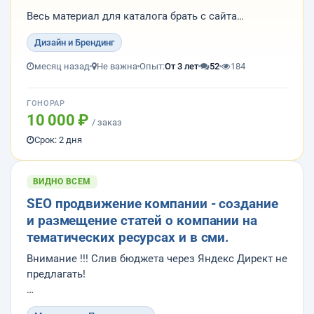
Весь материал для каталога брать с сайта
Дизайн и Брендинг
Результат работы: пдф макет подготовленный для
печати в типографии и исходник в иллюстраторе,
месяц назад
Не важна
Опыт:
От 3 лет
52
184
фотошопе или короле.
ГОНОРАР
Требования к дизайнеру:
10 000 ₽
/ заказ
— Реальное портф...
Срок: 2 дня
ВИДНО ВСЕМ
SEO продвижение компании - создание
и размещение статей о компании на
тематических ресурсах и в сми.
Внимание !!! Слив бюджета через Яндекс Директ не
предлагать!
1. Провести интервью (опрос) с сотрудниками