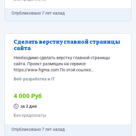
Опубликовано
7 лет назад
Сделать верстку главной страницы
сайта
Необходимо сделать верстку главной страницы
сайта. Проект размещен на сервисе
https://www.figma.com По этой ссылке
https://www.figma.com/file/0qyxjyOO9EWS1k8B2b07We6
Веб-разработка и IT
%D0%B1%D0%B8%D0%BB%D0%BB?node-id=0%3A1
Исполнителю необходимо будет зарегистрироваться
на данном сервисе после чего я дам доступ к проекту.
4 000 Руб
Там есть все необходимые картинки. В верстке
должна быть анимация (плавная загрузка и
за 2 дня
появление элементов по мере прокручивания
Без предоплаты
страницы) как показано на видео
https://drive.google.com/file/d/1lk3Lh2OUg1y1g7Os4D8nKn0v
Опубликовано
7 лет назад