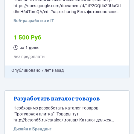
https://docs.google.com/document/d/1iP2GQtlbZDUuGtLWlAF
dheH64TbmQA/edit?usp=sharing Есть фотошоповские
файлы со всеми необходимыми слоями см. ТЗ
Веб-разработка и IT
Краткое ТЗ. Первая часть. Сделать верстку
подсвечивания при выборе квартир для сайта
http://www.green-palace.com/ 1. Создать верстку, по
1 500 Руб
центру будет картинка 2. При наведении на любой из
типов квартир, квартира должна плавно
за 1 день
подсвечиваться и должно всплывать окошко с
Без предоплаты
названием типа квартиры, текстом. Свободных
квартир - 5...
Опубликовано
7 лет назад
Разработать каталог товаров
Необходимо разработать каталог товаров
“Тротуарная плитка”. Товары тут
http://beton65.ru/catalog/trotuar/ Каталог должен
получится ярким, крутым, современным и стильным.
Дизайн и Брендинг
Сначала надо разработать обложку и одну страницу