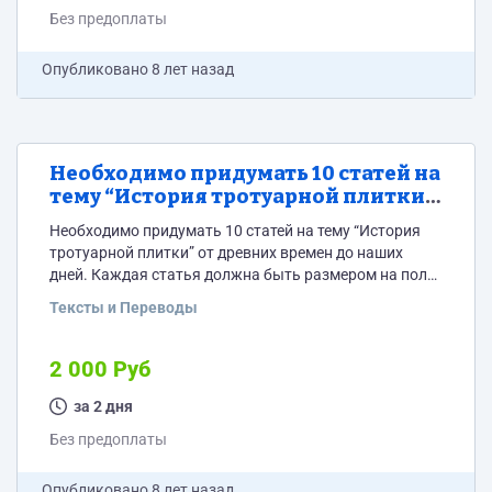
должен попасть на страницу
Без предоплаты
http://denalf.beget.tech/vsport/object_create.html# 3.2.
Страница должна называться organization_profile 3.3.
Опубликовано
8 лет назад
Необходимо добавить вкладку “Кабинет
организатора “ с полями для ввода данных...
Необходимо придумать 10 статей на
тему “История тротуарной плитки”
от древних времен до наших дней.
Необходимо придумать 10 статей на тему “История
тротуарной плитки” от древних времен до наших
дней. Каждая статья должна быть размером на пол
листа А4. Каждая статья должна быть отдельной
Тексты и Переводы
законченной историей, но в тоже время у всех статей
должна быть одна общая нить. Статьи нужны для
каталога товаров (тротуарная плитка), каталог будет
2 000 Руб
не только для продажи плитки но и познавательным
для этого и нужны...
за 2 дня
Без предоплаты
Опубликовано
8 лет назад