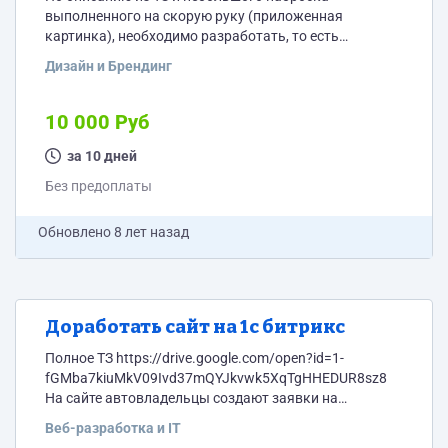
выполненного на скорую руку (приложенная
картинка), необходимо разработать, то есть
нарисовать интерфейс нескольких страниц сайта.
Дизайн и Брендинг
Сайт - каталог спортивных площадок. На сайте будут
зарегистрированы организации и их спортивные
площадки для того, чтобы граждане могли искать
10 000 Руб
через него свободные спортивные площадки. Своего
рода букинком, только для спорта. Интерфейс
за 10 дней
должен быть выполнен в современном стиле, с
Без предоплаты
современными кнопками, с...
Обновлено
8 лет назад
Доработать сайт на 1с битрикс
Полное ТЗ https://drive.google.com/open?id=1-
fGMba7kiuMkV09Ivd37mQYJkvwk5XqTgHHEDUR8sz8
На сайте автовладельцы создают заявки на
автозапчасти, эти заявки отправляются всем
Веб-разработка и IT
зарегистрированным на сайте пользователям из