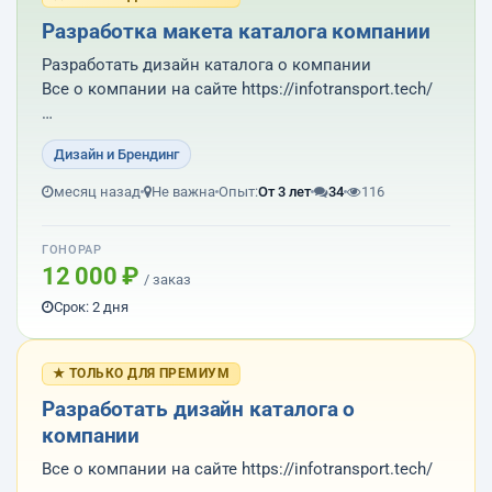
Разработка макета каталога компании
Разработать дизайн каталога о компании
Все о компании на сайте https://infotransport.tech/
Весь материал для каталога брать с сайта
Дизайн и Брендинг
Результат работы: пдф макет подготовленный для
месяц назад
Не важна
Опыт:
От 3 лет
34
116
печати в типографии и исходник в иллюстраторе,
фотошопе или короле.
ГОНОРАР
12 000 ₽
/ заказ
Т...
Срок: 2 дня
★ ТОЛЬКО ДЛЯ ПРЕМИУМ
Разработать дизайн каталога о
компании
Все о компании на сайте https://infotransport.tech/