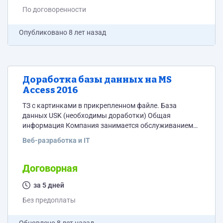
добавления новых объектов): Объектов 1 Объектов 2
По договоренности
Объектов 3 Объектов 4 Объектов 5 В базе...
Опубликовано
8 лет назад
Доработка базы данных на MS
Access 2016
ТЗ с картинками в прикрепленном файле. База
данных USK (необходимы доработки) Общая
информация Компания занимается обслуживанием
оборудования на объектах заказчика
Веб-разработка и IT
(предусмотреть возможность добавления новых
объектов): Объектов 1 Объектов 2 Объектов 3
Объектов 4 Объектов 5 В базе необходимо создавать
Договорная
заявки по проблемам с конкретным типом
оборудования, с возможностью сортировки по
за 5 дней
объектам, а также их просмотр. Отслеживание
Без предоплаты
просрочки Due Date и вывод соответствующих
отчетов. Тип...