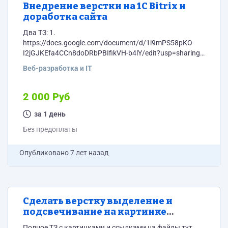
Внедрение верстки на 1С Bitrix и
доработка сайта
Два ТЗ: 1.
https://docs.google.com/document/d/1i9mPS58pKO-
I2jGJKEfa4CCn8doDRbPBIfikVH-b4lY/edit?usp=sharing
2.
Веб-разработка и IT
https://docs.google.com/document/d/1hhJSP8F2Bi7eW9Wj6Y
usp=sharing
2 000 Руб
за 1 день
Без предоплаты
Опубликовано
7 лет назад
Сделать верстку выделение и
подсвечивание на картинке
определенных областей
Полное ТЗ с картинками и ссылками на файлы тут