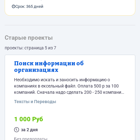
Срок: 365 дней
Старые проекты
проекты: страница 5 из 7
Поиск информации об
организациях
Необходимо искать и заносить информацию о
компаниях в ексельный файл. Оплата 500 р за 100
компаний. Сначала надо сделать 200 - 250 компаний.
Искать компании надо на этом сайте из этого
Тексты и Переводы
раздела https://наш.дом.рф/каталог_объектов/
новостройки/ Сначала надо искать по Хабаровскому
краю, затем по Приморскому краю. Прикладываю
1 000 Руб
файл для заполнения. Обязательно надо заполнять
несколько телефонов, почту и сайт, и делать пометку
за 2 дня
о сайте. нет сайта, плохой сайт,...
Без предоплаты