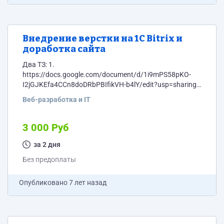
Внедрение верстки на 1С Bitrix и
доработка сайта
Два ТЗ: 1.
https://docs.google.com/document/d/1i9mPS58pKO-
I2jGJKEfa4CCn8doDRbPBIfikVH-b4lY/edit?usp=sharing
2.
Веб-разработка и IT
https://docs.google.com/document/d/1hhJSP8F2Bi7eW9Wj6Y
usp=sharing
3 000 Руб
за 2 дня
Без предоплаты
Опубликовано
7 лет назад