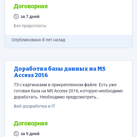
Сколько это будет стоить из расчета за 1 кв. м.
Договорная
за 7 дней
Без предоплаты
Опубликовано
8 лет назад
Доработка базы данных на MS
Access 2016
ТЗ с картинками в прикрепленном файле. Есть уже
готовая база на MS Access 2016, которую необходимо
доработать. Необходимо предусмотреть
одновременную работу нескольких пользователей по
Веб-разработка и IT
локальной сети. Добавить сортировки, поиск и т.д.
согласно ТЗ. База данных USK (необходимы
доработки) Общая информация Компания
Договорная
занимается обслуживанием оборудования на
объектах заказчика (предусмотреть возможность
за 5 дней