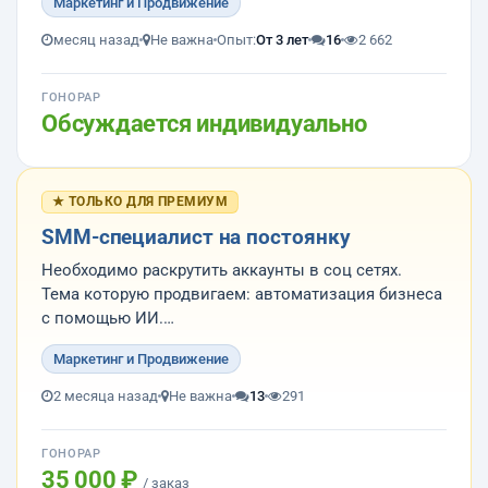
Маркетинг и Продвижение
компании
2. Определить и согласовать список ресурсов
месяц назад
Не важна
Опыт:
От 3 лет
16
2 662
3. Определить список конкурентов
4. Готовить и размещать статьи
ГОНОРАР
Обсуждается индивидуально
Сайт компании - https://i...
★ ТОЛЬКО ДЛЯ ПРЕМИУМ
SMM-специалист на постоянку
Необходимо раскрутить аккаунты в соц сетях.
Тема которую продвигаем: автоматизация бизнеса
с помощью ИИ.
Мы себя позиционируем как инженеры,
Маркетинг и Продвижение
программисты, ит-специалисты которые с умом и
знанием дела используют ИИ для разработки
2 месяца назад
Не важна
13
291
сатов, информационных систем, автоматизации.
Продв...
ГОНОРАР
35 000 ₽
/ заказ