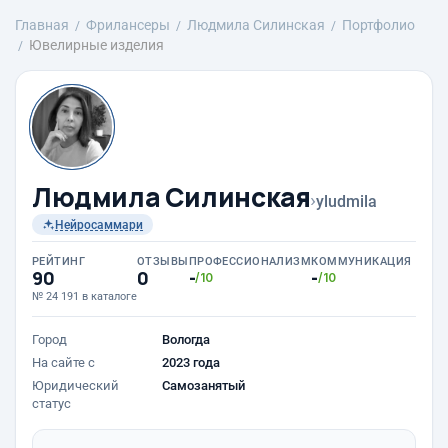
Главная
Фрилансеры
Людмила Силинская
Портфолио
Ювелирные изделия
Людмила Силинская
›
yludmila
Нейросаммари
РЕЙТИНГ
ОТЗЫВЫ
ПРОФЕССИОНАЛИЗМ
КОММУНИКАЦИЯ
90
0
-
-
/10
/10
№ 24 191 в каталоге
Город
Вологда
На сайте с
2023 года
Юридический
Самозанятый
статус