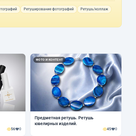
отографий
Ретуширование фотографий
Ретушь/коллаж
ФОТО И КОНТЕНТ
Предметная ретушь. Ретушь
ювелирных изделий.
56
0
45
0