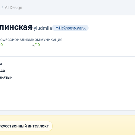
AI Design
линская
›
yludmila
Нейросаммари
РОФЕССИОНАЛИЗМ
КОММУНИКАЦИЯ
-
10
/10
а
ода
анятый
скусственный интеллект