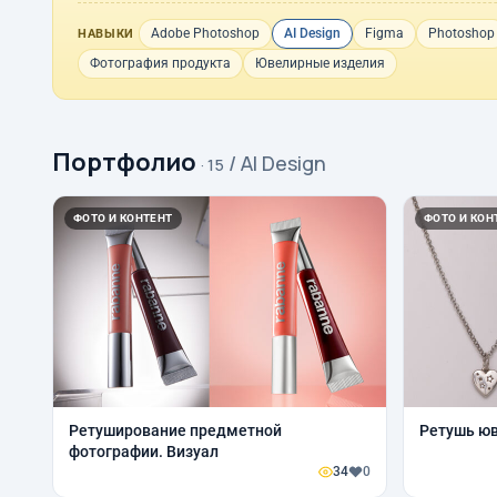
Adobe Photoshop
AI Design
Figma
Photoshop
НАВЫКИ
Фотография продукта
Ювелирные изделия
Портфолио
/ AI Design
· 15
ФОТО И КОНТЕНТ
ФОТО И КОН
Ретуширование предметной
Ретушь юв
фотографии. Визуал
34
0