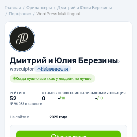
Главная
Фрилансеры
Дмитрий и Юлия Березины
Портфолио
WordPress Multilingual
Дмитрий и Юлия Березины
›
wpsculptor
Нейросаммари
Когда нужно все «как у людей», но лучше
РЕЙТИНГ
ОТЗЫВЫ
ПРОФЕССИОНАЛИЗМ
КОММУНИКАЦИЯ
52
0
-
-
/10
/10
№ 96 033 в каталоге
На сайте с
2025 года
Начать диалог