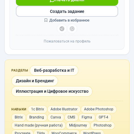
Создать задание
Добавить в избранное
Пожаловаться на профиль
Веб-разработка и IT
РАЗДЕЛЫ
Дизайн и Брендинг
Иллюстрация и Цифровое искусство
1с Bitrix
Adobe Illustrator
Adobe Photoshop
НАВЫКИ
Bitrix
Branding
Canva
CMS
Figma
GPT-4
Hand made (ручная работа)
Midjourney
Photoshop
Procreate
Tilda
WooCommerce
WordPress