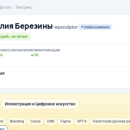
фолио
Битрикс
лия Березины
›
wpsculptor
Нейросаммари
юдей», но лучше
РОФЕССИОНАЛИЗМ
КОММУНИКАЦИЯ
-
10
/10
ода
Иллюстрация и Цифровое искусство
rix
Branding
Canva
CMS
Figma
GPT-4
Hand made (ручная ра
икс