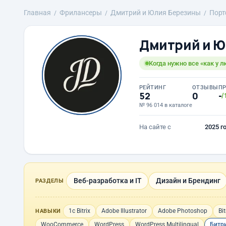
Главная
Фрилансеры
Дмитрий и Юлия Березины
Порт
Дмитрий и Ю
Когда нужно все «как у л
РЕЙТИНГ
ОТЗЫВЫ
П
52
0
-
/
№ 96 014 в каталоге
На сайте с
2025 г
Веб-разработка и IT
Дизайн и Брендинг
РАЗДЕЛЫ
1с Bitrix
Adobe Illustrator
Adobe Photoshop
Bit
НАВЫКИ
WooCommerce
WordPress
WordPress Multilingual
Битр