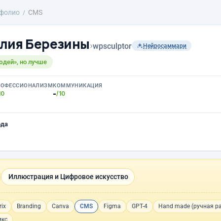
фолио
CMS
лия Березины
›
wpsculptor
Нейросаммари
юдей», но лучше
РОФЕССИОНАЛИЗМ
КОММУНИКАЦИЯ
-
10
/10
ода
Иллюстрация и Цифровое искусство
rix
Branding
Canva
CMS
Figma
GPT-4
Hand made (ручная р
икс