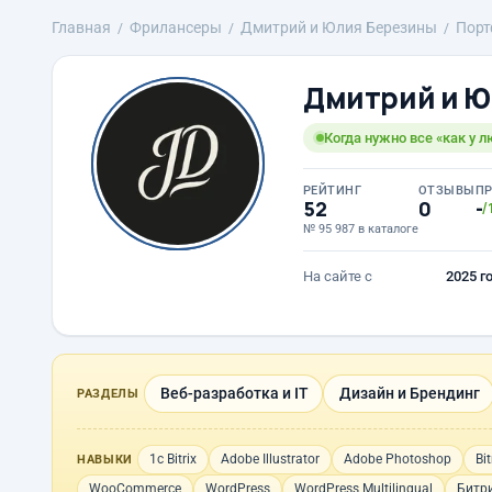
Главная
Фрилансеры
Дмитрий и Юлия Березины
Порт
Дмитрий и Ю
Когда нужно все «как у л
РЕЙТИНГ
ОТЗЫВЫ
П
52
0
-
/
№ 95 987 в каталоге
На сайте с
2025 г
Веб-разработка и IT
Дизайн и Брендинг
РАЗДЕЛЫ
1с Bitrix
Adobe Illustrator
Adobe Photoshop
Bit
НАВЫКИ
WooCommerce
WordPress
WordPress Multilingual
Битр