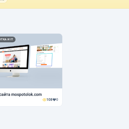
ТКА И IT
сайта mospotolok.com
108
0