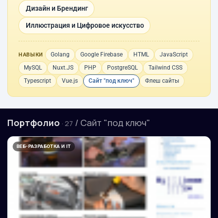
Дизайн и Брендинг
Иллюстрация и Цифровое искусство
Golang
Google Firebase
HTML
JavaScript
НАВЫКИ
MySQL
Nuxt.JS
PHP
PostgreSQL
Tailwind CSS
Typescript
Vue.js
Сайт "под ключ"
Флеш сайты
Портфолио
/ Сайт "под ключ"
· 27
ВЕБ-РАЗРАБОТКА И IT