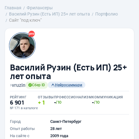
Главная
Фрилансеры
Василий Рузин (Есть ИП) 25+ лет опыта
Портфолио
Сайт "под ключ"
Василий Рузин (Есть ИП) 25+
лет опыта
›
vruzin
Сбер ID
Нейросаммари
РЕЙТИНГ
ОТЗЫВЫ
ПРОФЕССИОНАЛИЗМ
КОММУНИКАЦИЯ
6 901
1
-
-
/10
/10
№ 171 в каталоге
Город
Санкт-Петербург
Опыт работы
28 лет
На сайте с
2009 года