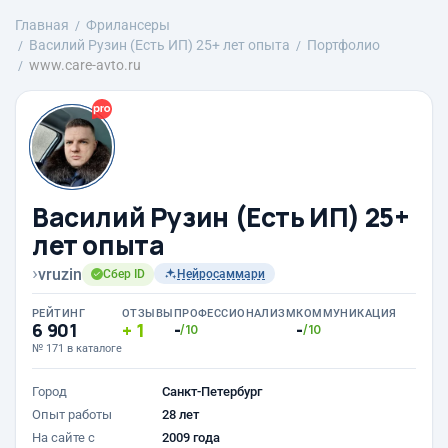
Главная
Фрилансеры
Василий Рузин (Есть ИП) 25+ лет опыта
Портфолио
www.care-avto.ru
Василий Рузин (Есть ИП) 25+
лет опыта
›
vruzin
Сбер ID
Нейросаммари
РЕЙТИНГ
ОТЗЫВЫ
ПРОФЕССИОНАЛИЗМ
КОММУНИКАЦИЯ
6 901
1
-
-
/10
/10
№ 171 в каталоге
Город
Санкт-Петербург
Опыт работы
28 лет
На сайте с
2009 года