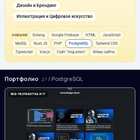
Дизайн и Брендинг
Иллюстрация и Цифровое искусство
Golang
Google Firebase
HTML
JavaScript
НАВЫКИ
MySQL
Nuxt.JS
PHP
PostgreSQL
Tailwind CSS
Typescript
Vue.js
Сайт "под ключ"
Флеш сайты
Портфолио
/ PostgreSQL
· 27
ВЕБ-РАЗРАБОТКА И IT