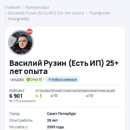
Главная
Фрилансеры
Василий Рузин (Есть ИП) 25+ лет опыта
Портфолио
PostgreSQL
Василий Рузин (Есть ИП) 25+
лет опыта
›
vruzin
Сбер ID
Нейросаммари
РЕЙТИНГ
ОТЗЫВЫ
ПРОФЕССИОНАЛИЗМ
КОММУНИКАЦИЯ
6 901
1
-
-
/10
/10
№ 172 в каталоге
Город
Санкт-Петербург
Опыт работы
28 лет
На сайте с
2009 года