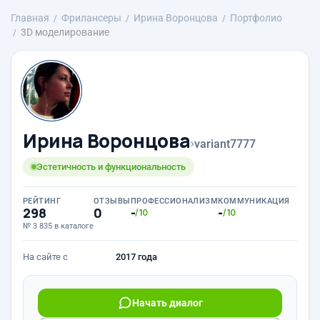
Главная
Фрилансеры
Ирина Воронцова
Портфолио
3D моделирование
Ирина Воронцова
›
variant7777
Эстетичность и функциональность
РЕЙТИНГ
ОТЗЫВЫ
ПРОФЕССИОНАЛИЗМ
КОММУНИКАЦИЯ
298
0
-
-
/10
/10
№ 3 835 в каталоге
На сайте с
2017 года
Начать диалог