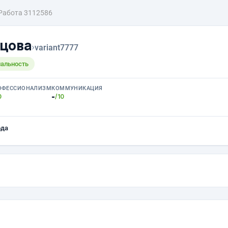
Работа 3112586
цова
›
variant7777
нальность
ОФЕССИОНАЛИЗМ
КОММУНИКАЦИЯ
-
0
/10
ода