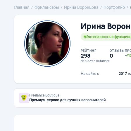
Главная
Фрилансеры
Ирина Воронцова
Портфолио
Ирина Ворон
Эстетичность и функцио
РЕЙТИНГ
ОТЗЫВЫ
ПР
298
0
-
/1
№ 3 829 в каталоге
На сайте с
2017 г
Freelance.Boutique
Премиум-сервис для лучших исполнителей