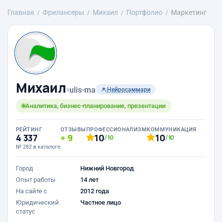
Главная
Фрилансеры
Михаил
Портфолио
Маркетинг
Михаил
›
ulis-ma
Нейросаммари
Аналитика, бизнес-планирование, презентации
РЕЙТИНГ
ОТЗЫВЫ
ПРОФЕССИОНАЛИЗМ
КОММУНИКАЦИЯ
4 337
9
10
10
/10
/10
№ 282 в каталоге
Город
Нижний Новгород
Опыт работы
14 лет
На сайте с
2012 года
Юридический
Частное лицо
статус