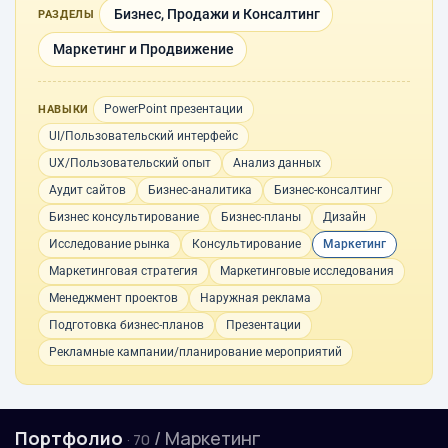
Бизнес, Продажи и Консалтинг
РАЗДЕЛЫ
Маркетинг и Продвижение
PowerPoint презентации
НАВЫКИ
UI/Пользовательский интерфейс
UX/Пользовательский опыт
Анализ данных
Аудит сайтов
Бизнес-аналитика
Бизнес-консалтинг
Бизнес консультирование
Бизнес-планы
Дизайн
Исследование рынка
Консультирование
Маркетинг
Маркетинговая стратегия
Маркетинговые исследования
Менеджмент проектов
Наружная реклама
Подготовка бизнес-планов
Презентации
Рекламные кампании/планирование мероприятий
Портфолио
/ Маркетинг
· 70