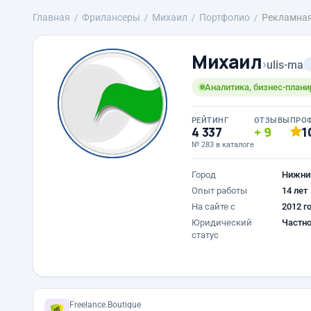
Главная
Фрилансеры
Михаил
Портфолио
Рекламная
Михаил
›
ulis-ma
Аналитика, бизнес-плани
РЕЙТИНГ
ОТЗЫВЫ
ПРО
4 337
9
1
№ 283 в каталоге
Город
Нижни
Опыт работы
14 лет
На сайте с
2012 г
Юридический
Частно
статус
Freelance.Boutique