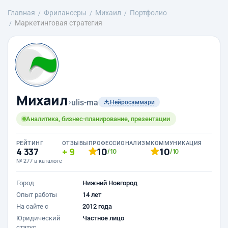
Главная
Фрилансеры
Михаил
Портфолио
Маркетинговая стратегия
Михаил
›
ulis-ma
Нейросаммари
Аналитика, бизнес-планирование, презентации
РЕЙТИНГ
ОТЗЫВЫ
ПРОФЕССИОНАЛИЗМ
КОММУНИКАЦИЯ
4 337
9
10
10
/10
/10
№ 277 в каталоге
Город
Нижний Новгород
Опыт работы
14 лет
На сайте с
2012 года
Юридический
Частное лицо
статус