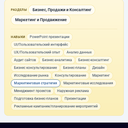
Бизнес, Продажи и Консалтинг
РАЗДЕЛЫ
Маркетинг и Продвижение
PowerPoint презентации
НАВЫКИ
UI/Пользовательский интерфейс
UX/Пользовательский опыт
Анализ данных
Аудит сайтов
Бизнес-аналитика
Бизнес-консалтинг
Бизнес консультирование
Бизнес-планы
Дизайн
Исследование рынка
Консультирование
Маркетинг
Маркетинговая стратегия
Маркетинговые исследования
Менеджмент проектов
Наружная реклама
Подготовка бизнес-планов
Презентации
Рекламные кампании/планирование мероприятий