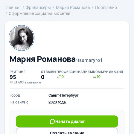
Главная
Фрилансеры
Мария Романова
Портфолио
Оформление социальных сетей
Мария Романова
›
tsumaryro1
РЕЙТИНГ
ОТЗЫВЫ
ПРОФЕССИОНАЛИЗМ
КОММУНИКАЦИЯ
95
0
-
-
/10
/10
№ 21 693 в каталоге
Город
Санкт-Петербург
На сайте с
2023 года
Начать диалог
Создать задание