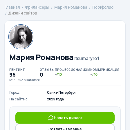
Главная
Фрилансеры
Мария Романова
Портфолио
Дизайн сайтов
Мария Романова
›
tsumaryro1
РЕЙТИНГ
ОТЗЫВЫ
ПРОФЕССИОНАЛИЗМ
КОММУНИКАЦИЯ
95
0
-
-
/10
/10
№ 21 692 в каталоге
Город
Санкт-Петербург
На сайте с
2023 года
Начать диалог
Создать задание