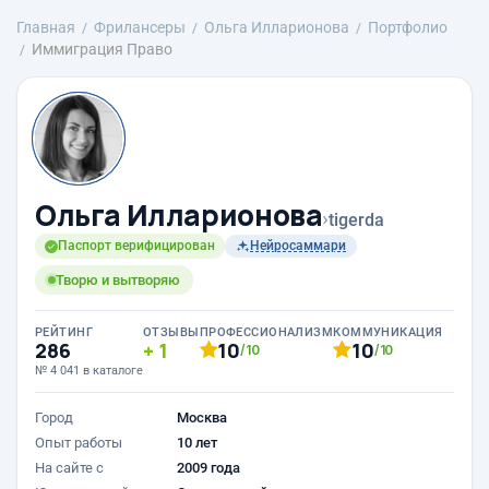
Главная
Фрилансеры
Ольга Илларионова
Портфолио
Иммиграция Право
Ольга Илларионова
›
tigerda
Паспорт верифицирован
Нейросаммари
Творю и вытворяю
РЕЙТИНГ
ОТЗЫВЫ
ПРОФЕССИОНАЛИЗМ
КОММУНИКАЦИЯ
286
1
10
10
/10
/10
№ 4 041 в каталоге
Город
Москва
Опыт работы
10 лет
На сайте с
2009 года