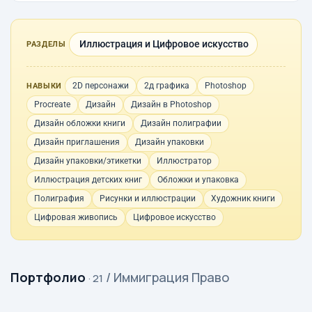
Иллюстрация и Цифровое искусство
РАЗДЕЛЫ
2D персонажи
2д графика
Photoshop
НАВЫКИ
Procreate
Дизайн
Дизайн в Photoshop
Дизайн обложки книги
Дизайн полиграфии
Дизайн приглашения
Дизайн упаковки
Дизайн упаковки/этикетки
Иллюстратор
Иллюстрация детских книг
Обложки и упаковка
Полиграфия
Рисунки и иллюстрации
Художник книги
Цифровая живопись
Цифровое искусство
Портфолио
/ Иммиграция Право
· 21