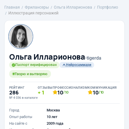
Главная
Фрилансеры
Ольга Илларионова
Портфолио
Иллюстрация персонажей
Ольга Илларионова
›
tigerda
Паспорт верифицирован
Нейросаммари
Творю и вытворяю
РЕЙТИНГ
ОТЗЫВЫ
ПРОФЕССИОНАЛИЗМ
КОММУНИКАЦИЯ
286
1
10
10
/10
/10
№ 4 036 в каталоге
Город
Москва
Опыт работы
10 лет
На сайте с
2009 года