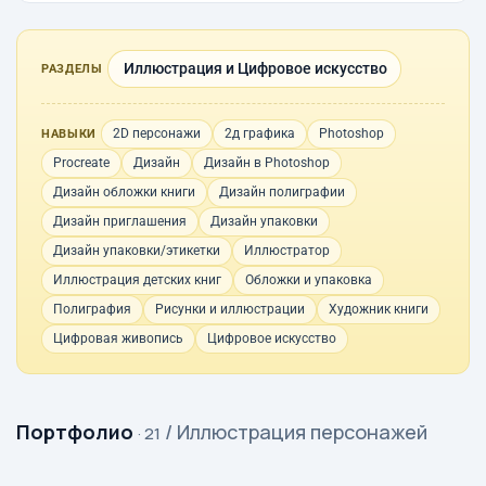
Иллюстрация и Цифровое искусство
РАЗДЕЛЫ
2D персонажи
2д графика
Photoshop
НАВЫКИ
Procreate
Дизайн
Дизайн в Photoshop
Дизайн обложки книги
Дизайн полиграфии
Дизайн приглашения
Дизайн упаковки
Дизайн упаковки/этикетки
Иллюстратор
Иллюстрация детских книг
Обложки и упаковка
Полиграфия
Рисунки и иллюстрации
Художник книги
Цифровая живопись
Цифровое искусство
Портфолио
/ Иллюстрация персонажей
· 21