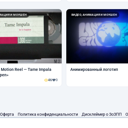
ИМАЦИЯ И МОУШЕН
ВИДЕО, АНИМАЦИЯ И МОУШЕН
 Motion Reel — Tame Impala
Анимированный логотип
ppen»
46
0
Оферта
Политика конфиденциальности
Дисклеймер о ЗоЗПП
О