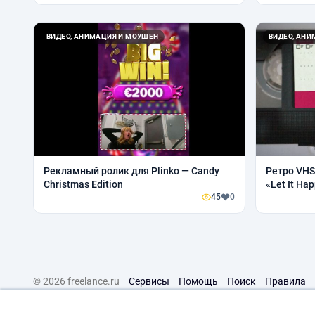
ВИДЕО, АНИМАЦИЯ И МОУШЕН
ВИДЕО, АН
Рекламный ролик для Plinko — Candy
Ретро VHS
Christmas Edition
«Let It Ha
45
0
© 2026 freelance.ru
Сервисы
Помощь
Поиск
Правила