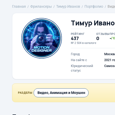
Главная
Фрилансеры
Тимур Иванов
Портфолио
Вид
Тимур Ивано
РЕЙТИНГ
ОТЗЫВЫ
ПР
437
0
-
/1
№ 2 504 в каталоге
Город
Москв
На сайте с
2021 г
Юридический
Самоз
статус
Видео, Анимация и Моушен
РАЗДЕЛЫ