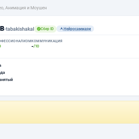
ео, Анимация и Моушен
в
›
tabakishakal
Сбер ID
Нейросаммари
ОФЕССИОНАЛИЗМ
КОММУНИКАЦИЯ
-
0
/10
а
ода
анятый