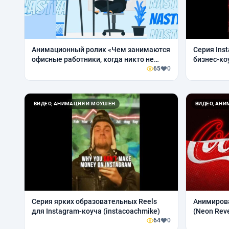
Анимационный ролик «Чем занимаются
Серия Inst
офисные работники, когда никто не
бизнес-ко
смотрит»
65
0
ВИДЕО, АНИМАЦИЯ И МОУШЕН
ВИДЕО, АН
Серия ярких образовательных Reels
Анимирова
для Instagram-коуча (instacoachmike)
(Neon Reve
64
0