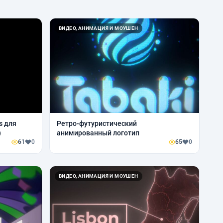
ВИДЕО, АНИМАЦИЯ И МОУШЕН
s для
Ретро-футуристический
)
анимированный логотип
61
0
65
0
ВИДЕО, АНИМАЦИЯ И МОУШЕН