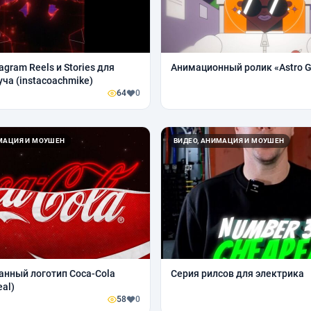
agram Reels и Stories для
Анимационный ролик «Astro G
уча (instacoachmike)
64
0
ИМАЦИЯ И МОУШЕН
ВИДЕО, АНИМАЦИЯ И МОУШЕН
нный логотип Coca-Cola
Серия рилсов для электрика
al)
58
0