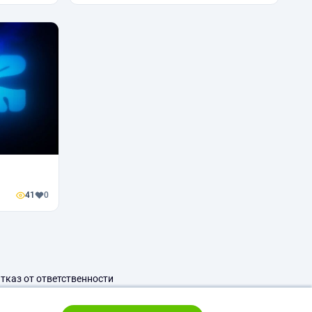
41
0
тказ от ответственности