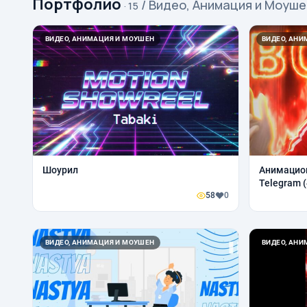
Портфолио
/ Видео, Анимация и Моуш
· 15
ВИДЕО, АНИМАЦИЯ И МОУШЕН
ВИДЕО, АН
Шоурил
Анимацион
Telegram (
58
0
ВИДЕО, АНИМАЦИЯ И МОУШЕН
ВИДЕО, АН