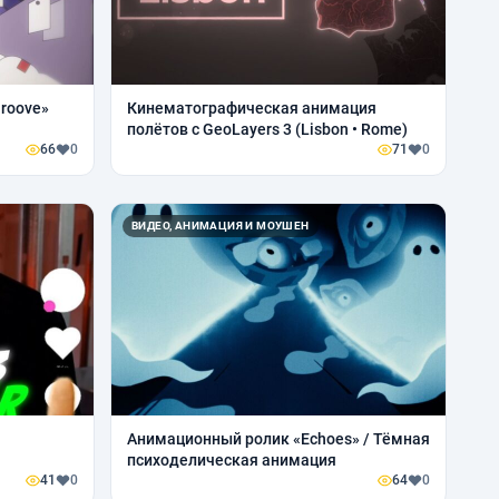
roove»
Кинематографическая анимация
полётов с GeoLayers 3 (Lisbon • Rome)
66
0
71
0
ВИДЕО, АНИМАЦИЯ И МОУШЕН
Анимационный ролик «Echoes» / Тёмная
психоделическая анимация
41
0
64
0