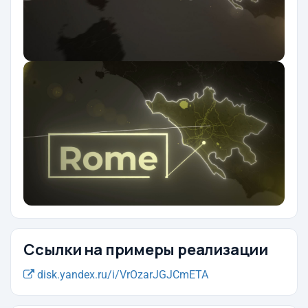
Ссылки на примеры реализации
disk.yandex.ru/i/VrOzarJGJCmETA