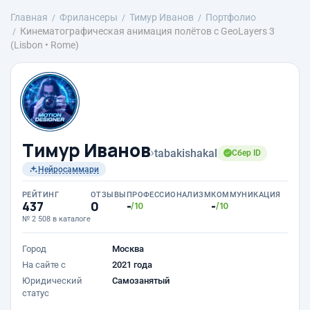
Главная
Фрилансеры
Тимур Иванов
Портфолио
Кинематографическая анимация полётов с GeoLayers 3
(Lisbon • Rome)
Тимур Иванов
›
tabakishakal
Сбер ID
Нейросаммари
РЕЙТИНГ
ОТЗЫВЫ
ПРОФЕССИОНАЛИЗМ
КОММУНИКАЦИЯ
437
0
-
-
/10
/10
№ 2 508 в каталоге
Город
Москва
На сайте с
2021 года
Юридический
Самозанятый
статус