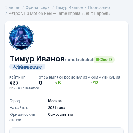
Главная
Фрилансеры
Тимур Иванов
Портфолио
Ретро VHS Motion Reel — Tame Impala «Let It Happen»
Тимур Иванов
›
tabakishakal
Сбер ID
Нейросаммари
РЕЙТИНГ
ОТЗЫВЫ
ПРОФЕССИОНАЛИЗМ
КОММУНИКАЦИЯ
437
0
-
-
/10
/10
№ 2 503 в каталоге
Город
Москва
На сайте с
2021 года
Юридический
Самозанятый
статус