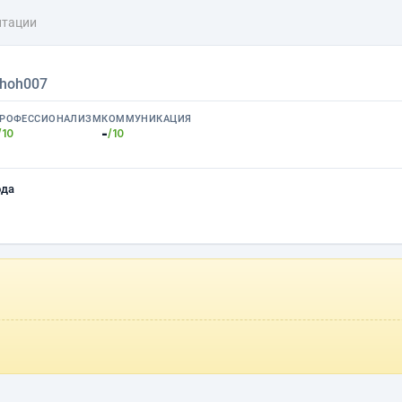
нтации
hoh007
РОФЕССИОНАЛИЗМ
КОММУНИКАЦИЯ
-
/10
/10
ода