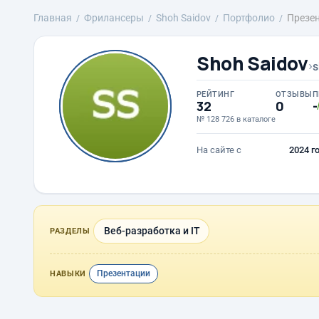
Главная
Фрилансеры
Shoh Saidov
Портфолио
Презе
Shoh Saidov
›
s
РЕЙТИНГ
ОТЗЫВЫ
П
32
0
-
№ 128 726 в каталоге
На сайте с
2024 г
Веб-разработка и IT
РАЗДЕЛЫ
Презентации
НАВЫКИ