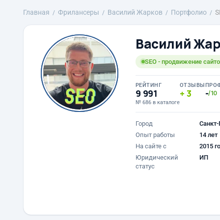
Главная
Фрилансеры
Василий Жарков
Портфолио
S
Василий Жар
SEO - продвижение сайтов
РЕЙТИНГ
ОТЗЫВЫ
ПРО
9 991
3
-
/10
№ 686 в каталоге
Город
Санкт-
Опыт работы
14 лет
На сайте с
2015 г
Юридический
ИП
статус