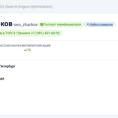
EO (Search Engine Optimization)
ков
›
seo_zharkov
Паспорт верифицирован
Нейросаммари
 в ТОП-3 ! Звоните +7 (981) 831-68-92
ФЕССИОНАЛИЗМ
КОММУНИКАЦИЯ
-
/10
Петербург
ода