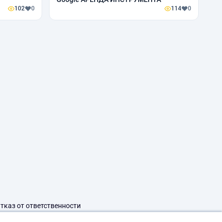
102
0
114
0
тказ от ответственности