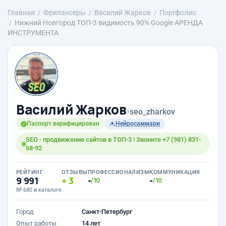
Главная
Фрилансеры
Василий Жарков
Портфолио
Нижний Новгород ТОП-3 видимость 90% Google АРЕНДА
ИНСТРУМЕНТА
Василий Жарков
›
seo_zharkov
Паспорт верифицирован
Нейросаммари
SEO - продвижение сайтов в ТОП-3 ! Звоните +7 (981) 831-
68-92
РЕЙТИНГ
ОТЗЫВЫ
ПРОФЕССИОНАЛИЗМ
КОММУНИКАЦИЯ
9 991
3
-
-
/10
/10
№ 680 в каталоге
Город
Санкт-Петербург
Опыт работы
14 лет