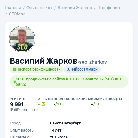
Главная
Фрилансеры
Василий Жарков
Портфолио
SEOMoz
Василий Жарков
›
seo_zharkov
Паспорт верифицирован
Нейросаммари
SEO - продвижение сайтов в ТОП-3 ! Звоните +7 (981) 831-
68-92
РЕЙТИНГ
ОТЗЫВЫ
ПРОФЕССИОНАЛИЗМ
КОММУНИКАЦИЯ
9 991
3
-
-
/10
/10
№ 659 в каталоге
Город
Санкт-Петербург
Опыт работы
14 лет
На сайте с
2015 года