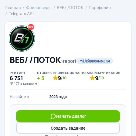
Главная
Фрилансеры
ВЕБ/ /ПОТОК
Портфолио
Telegram API
ВЕБ/ /ПОТОК
›
report
Нейросаммари
РЕЙТИНГ
ОТЗЫВЫ
ПРОФЕССИОНАЛИЗМ
КОММУНИКАЦИЯ
6 751
3
9
9
/10
/10
№ 177 в каталоге
На сайте с
2023 года
Начать диалог
Создать задание