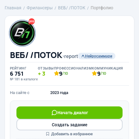
Главная
Фрилансеры
ВЕБ/ /ПОТОК
Портфолио
ВЕБ/ /ПОТОК
›
report
Нейросаммари
РЕЙТИНГ
ОТЗЫВЫ
ПРОФЕССИОНАЛИЗМ
КОММУНИКАЦИЯ
6 751
3
9
9
/10
/10
№ 181 в каталоге
На сайте с
2023 года
Начать диалог
Создать задание
Добавить в избранное