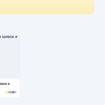
явок и
50
0