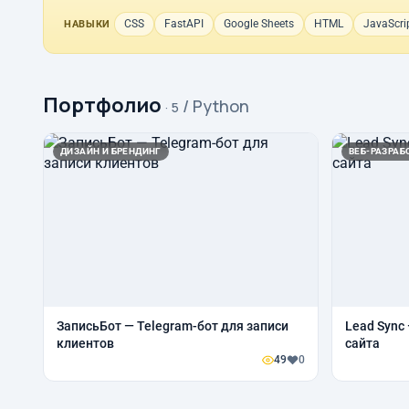
CSS
FastAPI
Google Sheets
HTML
JavaScri
НАВЫКИ
Портфолио
/ Python
· 5
ДИЗАЙН И БРЕНДИНГ
ВЕБ-РАЗРАБО
ЗаписьБот — Telegram-бот для записи
Lead Sync
клиентов
сайта
49
0