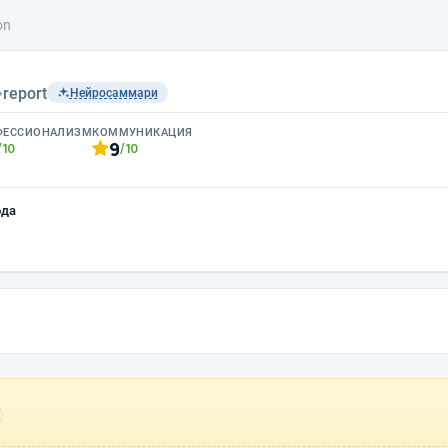
on
›
report
Нейросаммари
ФЕССИОНАЛИЗМ
КОММУНИКАЦИЯ
9
/10
/10
ода