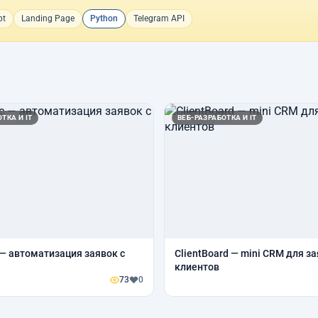
pt
Landing Page
Python
Telegram API
ТКА И IT
ВЕБ-РАЗРАБОТКА И IT
 — автоматизация заявок с
ClientBoard — mini CRM для за
клиентов
73
0