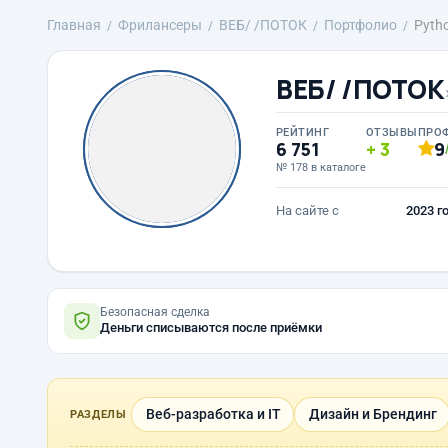
Главная
Фрилансеры
ВЕБ/ /ПОТОК
Портфолио
Pyth
ВЕБ/ /ПОТОК
РЕЙТИНГ
ОТЗЫВЫ
ПРО
6 751
3
9
№ 178 в каталоге
На сайте с
2023 г
Безопасная сделка
Деньги списываются после приёмки
Веб-разработка и IT
Дизайн и Брендинг
РАЗДЕЛЫ