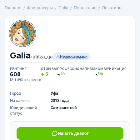
Главная
Фрилансеры
Galia
Портфолио
Логотипы
Galia
›
ptitza_ga
Нейросаммари
РЕЙТИНГ
ОТЗЫВЫ
ПРОФЕССИОНАЛИЗМ
КОММУНИКАЦИЯ
608
2
-
-
/10
/10
№ 1 893 в каталоге
Город
Уфа
На сайте с
2013 года
Юридический
Самозанятый
статус
Начать диалог