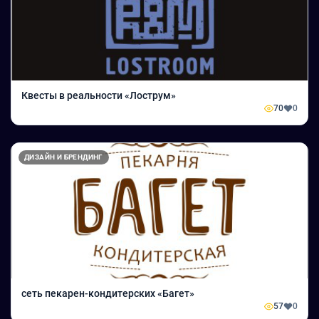
Квесты в реальности «Лострум»
70
0
ДИЗАЙН И БРЕНДИНГ
сеть пекарен-кондитерских «Багет»
57
0