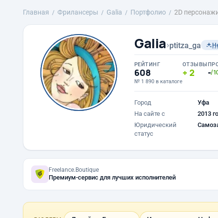
Главная
Фрилансеры
Galia
Портфолио
2D персонаж
Galia
›
ptitza_ga
Н
РЕЙТИНГ
ОТЗЫВЫ
ПР
608
2
-
/1
№ 1 890 в каталоге
Город
Уфа
На сайте с
2013 г
Юридический
Самоз
статус
Freelance.Boutique
Премиум-сервис для лучших исполнителей