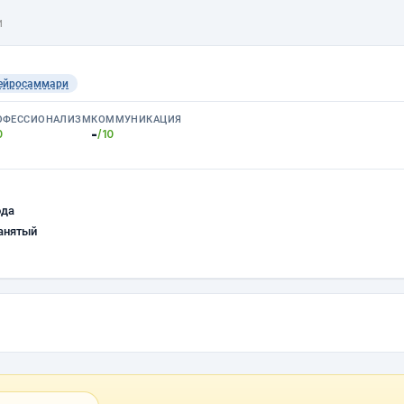
и
ейросаммари
ОФЕССИОНАЛИЗМ
КОММУНИКАЦИЯ
-
0
/10
ода
анятый