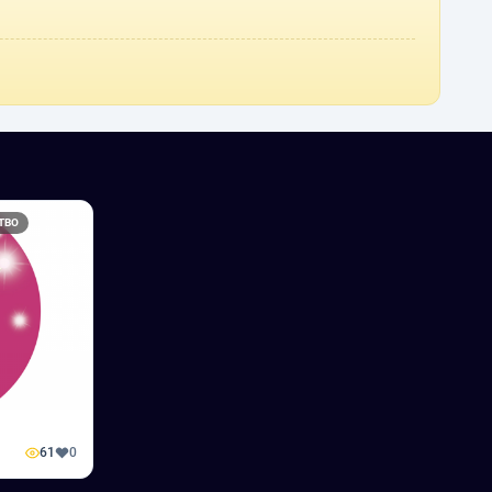
ТВО
61
0