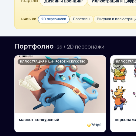
Дизайн и Брендинг
Иллюстрация и Цифро
РАЗДЕЛЫ
2D персонажи
Логотипы
Рисунки и иллюстрац
НАВЫКИ
Портфолио
/ 2D персонажи
· 26
ИЛЛЮСТРАЦИЯ И ЦИФРОВОЕ ИСКУССТВО
ИЛЛЮСТРАЦ
маскот конкурсный
персонаж
76
0