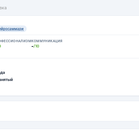
вка
ейросаммари
ОФЕССИОНАЛИЗМ
КОММУНИКАЦИЯ
-
0
/10
ода
анятый