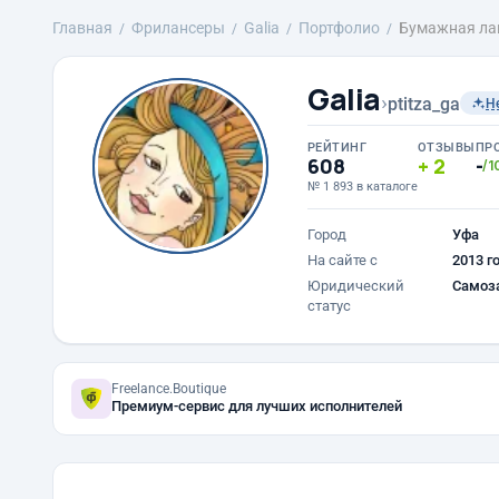
Главная
Фрилансеры
Galia
Портфолио
Бумажная ла
Galia
›
ptitza_ga
Н
РЕЙТИНГ
ОТЗЫВЫ
ПР
608
2
-
/1
№ 1 893 в каталоге
Город
Уфа
На сайте с
2013 г
Юридический
Самоз
статус
Freelance.Boutique
Премиум-сервис для лучших исполнителей