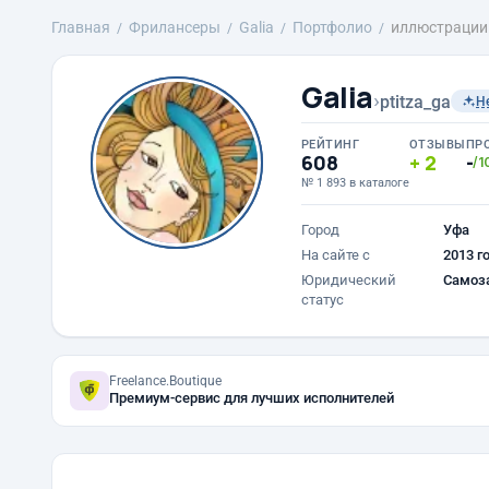
Главная
Фрилансеры
Galia
Портфолио
иллюстрации 
Galia
›
ptitza_ga
Н
РЕЙТИНГ
ОТЗЫВЫ
ПР
608
2
-
/1
№ 1 893 в каталоге
Город
Уфа
На сайте с
2013 г
Юридический
Самоз
статус
Freelance.Boutique
Премиум-сервис для лучших исполнителей