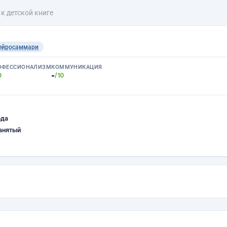
к детской книге
ейросаммари
ОФЕССИОНАЛИЗМ
КОММУНИКАЦИЯ
-
0
/10
ода
анятый