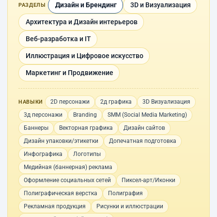
Дизайн и Брендинг
3D и Визуализация
РАЗДЕЛЫ
Архитектура и Дизайн интерьеров
Веб-разработка и IT
Иллюстрация и Цифровое искусство
Маркетинг и Продвижение
2D персонажи
2д графика
3D Визуализация
НАВЫКИ
3д персонажи
Branding
SMM (Social Media Marketing)
Баннеры
Векторная графика
Дизайн сайтов
Дизайн упаковки/этикетки
Допечатная подготовка
Инфографика
Логотипы
Медийная (баннерная) реклама
Оформление социальных сетей
Пиксел-арт/Иконки
Полиграфическая верстка
Полиграфия
Рекламная продукция
Рисунки и иллюстрации