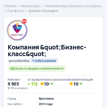
Главная
Фрилансеры
Компания &quot;Бизнес-класс&quot;
Портфолио
Дизайн и Брендинг
Компания &quot;Бизнес-
класс&quot;
›
prezidentka
Нейросаммари
Для роста продаж и вовлеченности
РЕЙТИНГ
ОТЗЫВЫ
ПРОФЕССИОНАЛИЗМ
КОММУНИКАЦИЯ
9 903
112
10
10
/10
/10
№ 98 в каталоге
Город
Ярославль
На сайте с
2013 года