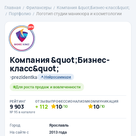
Главная
Фрилансеры
Компания &quot;Бизнес-класс&quot;
Портфолио
Логотип студии маникюра и косметологии
Компания &quot;Бизнес-
класс&quot;
›
prezidentka
Нейросаммари
Для роста продаж и вовлеченности
РЕЙТИНГ
ОТЗЫВЫ
ПРОФЕССИОНАЛИЗМ
КОММУНИКАЦИЯ
9 903
112
10
10
/10
/10
№ 95 в каталоге
Город
Ярославль
На сайте с
2013 года