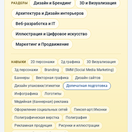
Дизайн и Брендинг
3D и Визуализация
РАЗДЕЛЫ
Архитектура и Дизайн интерьеров
Веб-разработка и IT
Иллюстрация и Цифровое искусство
Маркетинг и Продвижение
2D персонажи
2д графика
3D Визуализация
НАВЫКИ
3д персонажи
Branding
SMM (Social Media Marketing)
Баннеры
Векторная графика
Дизайн сайтов
Дизайн упаковки/этикетки
Допечатная подготовка
Инфографика
Логотипы
Медийная (баннерная) реклама
Оформление социальных сетей
Пиксел-арт/Иконки
Полиграфическая верстка
Полиграфия
Рекламная продукция
Рисунки и иллюстрации