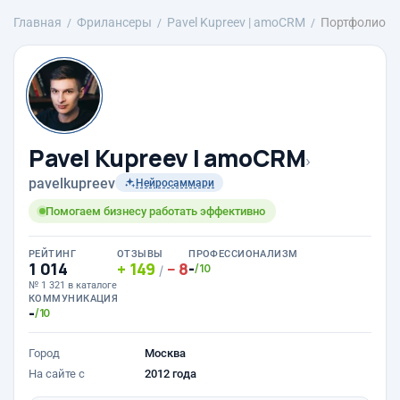
Главная
Фрилансеры
Pavel Kupreev | amoCRM
Портфолио
Pavel Kupreev | amoCRM
›
pavelkupreev
Нейросаммари
Помогаем бизнесу работать эффективно
РЕЙТИНГ
ОТЗЫВЫ
ПРОФЕССИОНАЛИЗМ
1 014
149
8
-
/10
/
№ 1 321 в каталоге
КОММУНИКАЦИЯ
-
/10
Город
Москва
На сайте с
2012 года