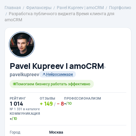
Главная
Фрилансеры
Pavel Kupreev | amoCRM
Портфолио
Разработка публичного виджета Время клиента для
amoCRM
Pavel Kupreev | amoCRM
›
pavelkupreev
Нейросаммари
Помогаем бизнесу работать эффективно
РЕЙТИНГ
ОТЗЫВЫ
ПРОФЕССИОНАЛИЗМ
1 014
149
8
-
/10
/
№ 1 331 в каталоге
КОММУНИКАЦИЯ
-
/10
Город
Москва