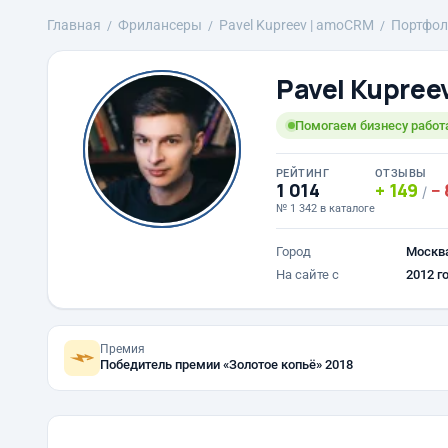
Главная
Фрилансеры
Pavel Kupreev | amoCRM
Портфол
Pavel Kupree
Помогаем бизнесу работ
РЕЙТИНГ
ОТЗЫВЫ
1 014
149
/
№ 1 342 в каталоге
Город
Москв
На сайте с
2012 г
Премия
Победитель премии «Золотое копьё» 2018