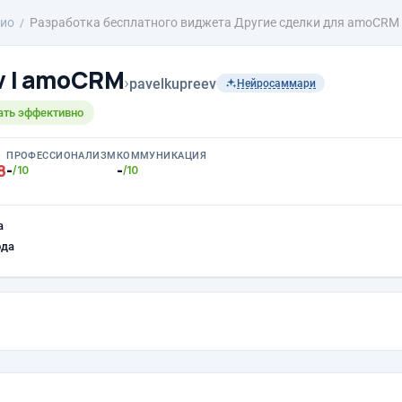
ио
Разработка бесплатного виджета Другие сделки для amoCRM
v | amoCRM
›
pavelkupreev
Нейросаммари
ать эффективно
ПРОФЕССИОНАЛИЗМ
КОММУНИКАЦИЯ
8
-
-
/10
/10
а
ода