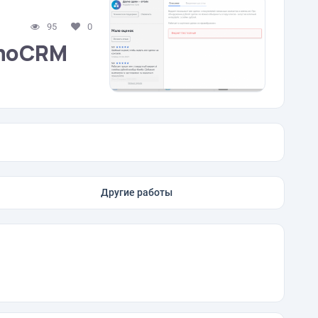
95
0
amoCRM
Другие работы