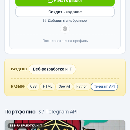
Начать диалог
Создать задание
Добавить в избранное
Пожаловаться на профиль
Веб-разработка и IT
РАЗДЕЛЫ
CSS
HTML
OpenAI
Python
Telegram API
НАВЫКИ
Портфолио
/ Telegram API
· 3
ВЕБ-РАЗРАБОТКА И IT