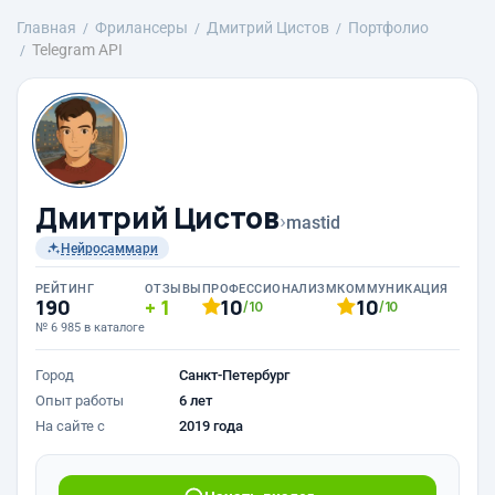
Главная
Фрилансеры
Дмитрий Цистов
Портфолио
Telegram API
Дмитрий Цистов
›
mastid
Нейросаммари
РЕЙТИНГ
ОТЗЫВЫ
ПРОФЕССИОНАЛИЗМ
КОММУНИКАЦИЯ
190
1
10
10
/10
/10
№ 6 985 в каталоге
Город
Санкт-Петербург
Опыт работы
6 лет
На сайте с
2019 года