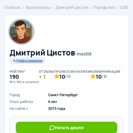
Главная
Фрилансеры
Дмитрий Цистов
Портфолио
CSS
Дмитрий Цистов
›
mastid
Нейросаммари
РЕЙТИНГ
ОТЗЫВЫ
ПРОФЕССИОНАЛИЗМ
КОММУНИКАЦИЯ
190
1
10
10
/10
/10
№ 6 985 в каталоге
Город
Санкт-Петербург
Опыт работы
6 лет
На сайте с
2019 года
Начать диалог