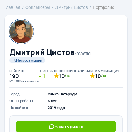
Главная
Фрилансеры
Дмитрий Цистов
Портфолио
Дмитрий Цистов
›
mastid
Нейросаммари
РЕЙТИНГ
ОТЗЫВЫ
ПРОФЕССИОНАЛИЗМ
КОММУНИКАЦИЯ
190
1
10
10
/10
/10
№ 6 985 в каталоге
Город
Санкт-Петербург
Опыт работы
6 лет
На сайте с
2019 года
Начать диалог