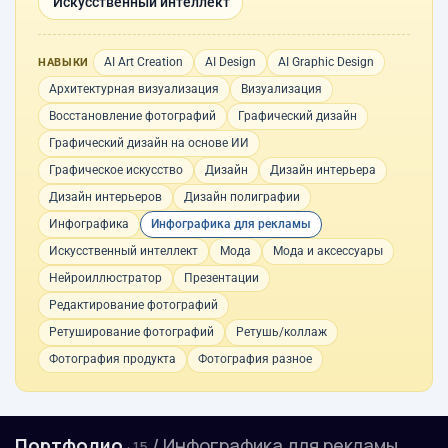
Искусственный интеллект
AI Art Creation
AI Design
AI Graphic Design
НАВЫКИ
Архитектурная визуализация
Визуализация
Восстановление фотографий
Графический дизайн
Графический дизайн на основе ИИ
Графическое искусство
Дизайн
Дизайн интерьера
Дизайн интерьеров
Дизайн полиграфии
Инфографика
Инфографика для рекламы
Искусственный интеллект
Мода
Мода и аксессуары
Нейроиллюстратор
Презентации
Редактирование фотографий
Ретуширование фотографий
Ретушь/коллаж
Фотография продукта
Фотография разное
Портфолио
/ Инфографика для рекламы
· 15