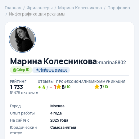
Главная
Фрилансеры
Марина Колесникова
Портфолио
Инфографика для рекламы
Марина Колесникова
›
marina8802
Сбер ID
Нейросаммари
РЕЙТИНГ
ОТЗЫВЫ
ПРОФЕССИОНАЛИЗМ
КОММУНИКАЦИЯ
1 733
4
1
8
7
/10
/10
/
№ 678 в каталоге
Город
Москва
Опыт работы
4 года
На сайте с
2025 года
Юридический
Самозанятый
статус