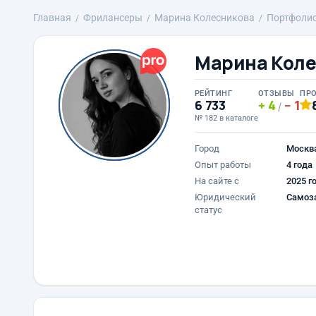
Главная
Фрилансеры
Марина Колесникова
Портфоли
Марина Коле
РЕЙТИНГ
ОТЗЫВЫ
ПР
6 733
4
1
/
№ 182 в каталоге
Город
Москв
Опыт работы
4 года
На сайте с
2025 г
Юридический
Самоз
статус