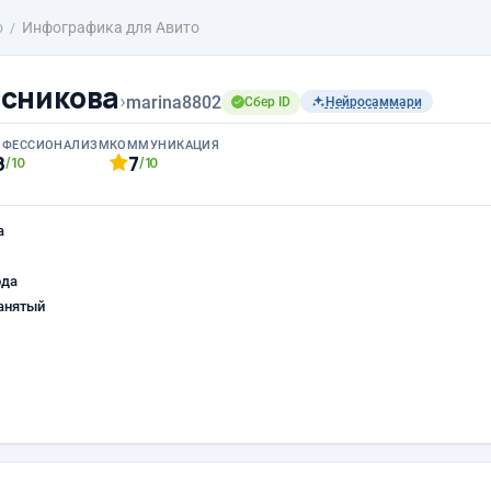
о
Инфографика для Авито
сникова
›
marina8802
Сбер ID
Нейросаммари
ОФЕССИОНАЛИЗМ
КОММУНИКАЦИЯ
8
7
/10
/10
а
ода
анятый