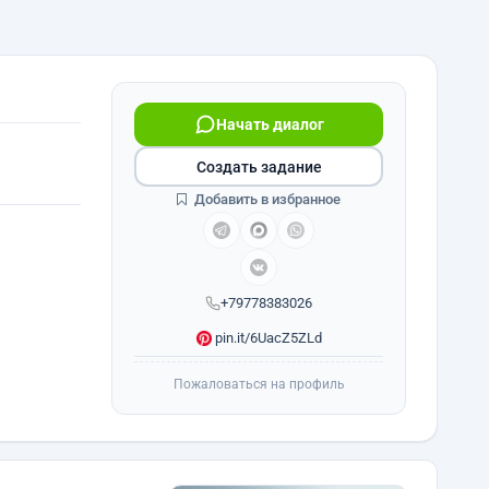
Начать диалог
Создать задание
Добавить в избранное
+79778383026
pin.it/6UacZ5ZLd
Пожаловаться на профиль