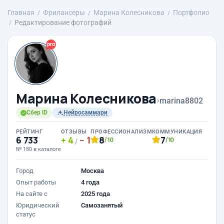
Главная
Фрилансеры
Марина Колесникова
Портфолио
Редактирование фотографий
Марина Колесникова
›
marina8802
Сбер ID
Нейросаммари
РЕЙТИНГ
ОТЗЫВЫ
ПРОФЕССИОНАЛИЗМ
КОММУНИКАЦИЯ
6 733
4
1
8
7
/10
/10
/
№ 180 в каталоге
Город
Москва
Опыт работы
4 года
На сайте с
2025 года
Юридический
Самозанятый
статус