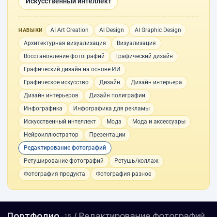
Искусственный интеллект
AI Art Creation
AI Design
AI Graphic Design
НАВЫКИ
Архитектурная визуализация
Визуализация
Восстановление фотографий
Графический дизайн
Графический дизайн на основе ИИ
Графическое искусство
Дизайн
Дизайн интерьера
Дизайн интерьеров
Дизайн полиграфии
Инфографика
Инфографика для рекламы
Искусственный интеллект
Мода
Мода и аксессуары
Нейроиллюстратор
Презентации
Редактирование фотографий
Ретуширование фотографий
Ретушь/коллаж
Фотография продукта
Фотография разное
Портфолио
/ Редактирование фотографий
· 15